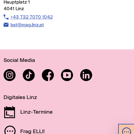
Hauptplatz 1
4041 Linz
Telefon:
+43 732 7070 1042
E-Mail Adresse:
bst@mag.linz.at
Wichtige Links
Social Media
Instagram
TikTok
Facebook
YouTube
LinkedIn
Digitales Linz
Linz-Termine
Frag ELLI!