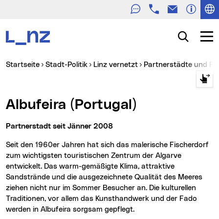
Telefon
E-Mail
Zur Navigation
Zum Inhalt
Zur Suche
Suche
Navig
Sie sind hier:
Startseite
Stadt-Politik
Linz vernetzt
Partnerstädte und F
Albufeira (Portugal)
Partnerstadt seit Jänner 2008
Seit den 1960er Jahren hat sich das malerische Fischerdorf
zum wichtigsten touristischen Zentrum der Algarve
entwickelt. Das warm-gemäßigte Klima, attraktive
Sandstrände und die ausgezeichnete Qualität des Meeres
ziehen nicht nur im Sommer Besucher an. Die kulturellen
Traditionen, vor allem das Kunsthandwerk und der Fado
werden in Albufeira sorgsam gepflegt.