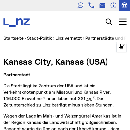
Telefon
E-Mail
Zur Navigation
Zum Inhalt
Zur Suche
Suche
Navig
Sie sind hier:
Startseite
Stadt-Politik
Linz vernetzt
Partnerstädte und F
Kansas City, Kansas (USA)
Partnerstadt
Die Stadt liegt im Zentrum der USA und ist ein
Verkehrsknotenpunkt am Missouri und Kansas River.
2
146.000 Einwohner*innen leben auf 331
km
. Der
Zeitunterschied zu Linz beträgt minus sieben Stunden.
Wegen der Lage im Mais- und Weizengürtel Amerikas ist in
der Region Kansas die Landwirtschaft großgeschrieben.
Benannt wurde die Region nach der Urbevölkerung - dem