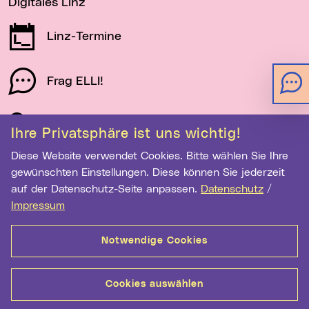
Digitales Linz
Linz-Termine
Frag ELLI!
Schau auf Linz
Ihre Privatsphäre ist uns wichtig!
Diese Website verwendet Cookies. Bitte wählen Sie Ihre
gewünschten Einstellungen. Diese können Sie jederzeit
Newsletter-Anmeldung
auf der Datenschutz-Seite anpassen.
Datenschutz
/
E-Mail-Adresse eingeben
Impressum
Notwendige Cookies
Anmelden
Cookies auswählen