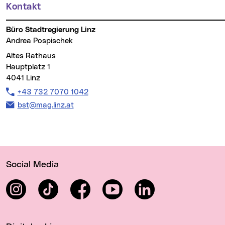
Kontakt
Büro Stadtregierung Linz
Andrea Pospischek
Altes Rathaus
Hauptplatz 1
4041 Linz
Telefon:
+43 732 7070 1042
E-Mail Adresse:
bst@mag.linz.at
Wichtige Links
Social Media
Instagram
TikTok
Facebook
YouTube
LinkedIn