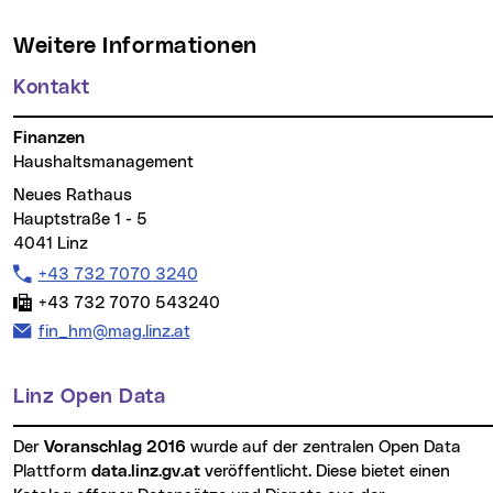
Weitere Informationen
Kontakt
Finanzen
Haushaltsmanagement
Neues Rathaus
Hauptstraße 1 - 5
4041 Linz
Telefon:
+43 732 7070 3240
Fax:
+43 732 7070 543240
E-Mail Adresse:
fin_hm@mag.linz.at
Linz Open Data
Der
Voranschlag 2016
wurde auf der zentralen Open Data
Plattform
data.linz.gv.at
veröffentlicht. Diese bietet einen