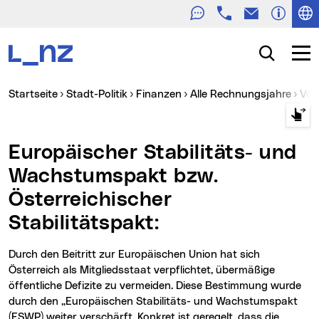
Telefon
E-Mail
Zur Navigation
Zum Inhalt
Zur Suche
Suche
Navig
Sie sind hier:
Startseite
Stadt-Politik
Finanzen
Alle Rechnungsjahre
Vo
Europäischer Stabilitäts- und
Wachstumspakt bzw.
Österreichischer
Stabilitätspakt:
Durch den Beitritt zur Europäischen Union hat sich
Österreich als Mitgliedsstaat verpflichtet, übermäßige
öffentliche Defizite zu vermeiden. Diese Bestimmung wurde
durch den „Europäischen Stabilitäts- und Wachstumspakt
(ESWP) weiter verschärft. Konkret ist geregelt, dass die