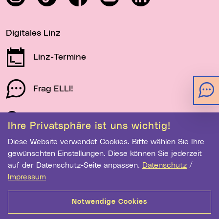
Digitales Linz
Linz-Termine
Frag ELLI!
Schau auf Linz
Ihre Privatsphäre ist uns wichtig!
Diese Website verwendet Cookies. Bitte wählen Sie Ihre
gewünschten Einstellungen. Diese können Sie jederzeit
Newsletter-Anmeldung
auf der Datenschutz-Seite anpassen.
Datenschutz
/
E-Mail-Adresse eingeben
Impressum
Notwendige Cookies
Anmelden