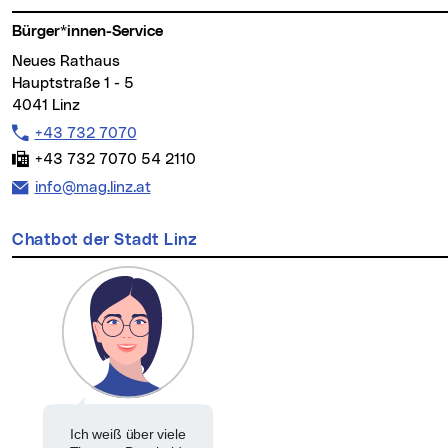
Bürger*innen-Service
Neues Rathaus
Hauptstraße 1 - 5
4041 Linz
Telefon:
+43 732 7070
Fax:
+43 732 7070 54 2110
E-Mail Adresse:
info@mag.linz.at
Chatbot der Stadt Linz
Ich weiß über viele