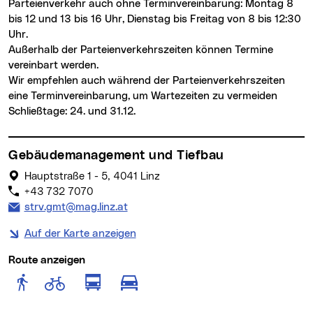
Parteienverkehr auch ohne Terminvereinbarung: Montag 8
bis 12 und 13 bis 16 Uhr, Dienstag bis Freitag von 8 bis 12:30
Uhr.
Außerhalb der Parteienverkehrszeiten können Termine
vereinbart werden.
Wir empfehlen auch während der Parteienverkehrszeiten
eine Terminvereinbarung, um Wartezeiten zu vermeiden
Schließtage: 24. und 31.12.
Gebäudemanagement und Tiefbau
Hauptstraße 1 - 5, 4041 Linz
+43 732 7070
E-Mail Adresse:
strv.gmt@mag.linz.at
Auf der Karte anzeigen
Route anzeigen
Route anzeigen für Fußgänger
Route anzeigen für Radfahr
Route anzeigen für öffentlich
Route anzeigen für motor