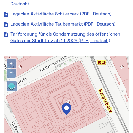
Deutsch)
(neues Fenster)
Lageplan Aktivfläche Schillerpark (PDF | Deutsch)
(neues Fen
Lageplan Aktivfläche Taubenmarkt (PDF | Deutsch)
(neues F
Tarifordnung für die Sondernutzung des öffentlichen
Gutes der Stadt Linz ab 1.1.2026 (PDF | Deutsch)
(neues Fen
Kontakte
Karte überspringen
+
−