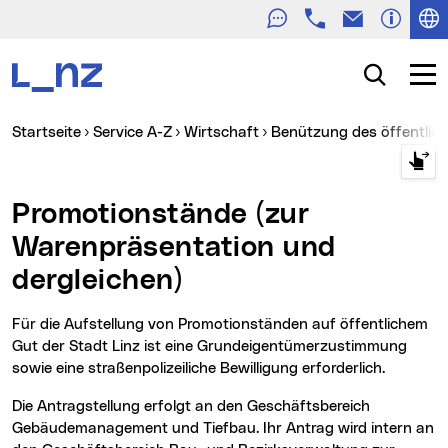
Telefon
E-Mail
Zur Navigation
Zum Inhalt
Zur Suche
Suche
Navig
Sie sind hier:
Startseite
Service A-Z
Wirtschaft
Benützung des öffentli
Promotionstände (zur
Warenpräsentation und
dergleichen)
Für die Aufstellung von Promotionständen auf öffentlichem
Gut der Stadt Linz ist eine Grundeigentümerzustimmung
sowie eine straßenpolizeiliche Bewilligung erforderlich.
Die Antragstellung erfolgt an den Geschäftsbereich
Gebäudemanagement und Tiefbau. Ihr Antrag wird intern an