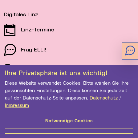
Digitales Linz
Linz-Termine
Frag ELLI!
Schau auf Linz
Ihre Privatsphäre ist uns wichtig!
Diese Website verwendet Cookies. Bitte wählen Sie Ihre
gewünschten Einstellungen. Diese können Sie jederzeit
Newsletter-Anmeldung
auf der Datenschutz-Seite anpassen.
Datenschutz
/
E-Mail-Adresse eingeben
Impressum
Notwendige Cookies
Anmelden