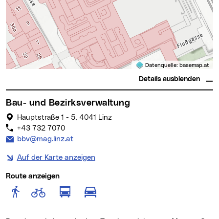
Datenquelle:
basemap.at
Details ausblenden
Bau- und Bezirksverwaltung
Hauptstraße 1 - 5, 4041 Linz
+43 732 7070
E-Mail Adresse:
bbv@mag.linz.at
Auf der Karte anzeigen
Route anzeigen
Route anzeigen für Fußgänger
Route anzeigen für Radfahr
Route anzeigen für öffentlich
Route anzeigen für motor