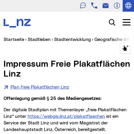
Telefon
E-Mail
Zur Navigation
Zum Inhalt
Zur Suche
Suche
Navig
Sie sind hier:
Startseite
Stadtleben
Stadtentwicklung
Geografische Inf
Impressum Freie Plakatflächen
Linz
Plan freie Plakatflächen Linz
Offenlegung gemäß § 25 des Mediengesetzes:
Der digitale Stadtplan mit Themenlayer „freie Plakatflächen
Linz“ unter
https://webgis.linz.at/plakatflaechen
ist ein
Service der Stadt Linz und wird vom Magistrat der
Landeshauptstadt Linz, Österreich, bereitgestellt.