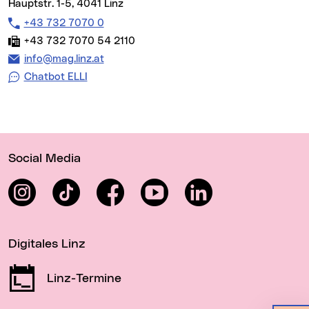
Hauptstr. 1-5, 4041 Linz
Telefon:
+43 732 7070 0
Fax:
+43 732 7070 54 2110
E-Mail Adresse:
info@mag.linz.at
Chatbot ELLI
Wichtige Links
Social Media
Instagram
TikTok
Facebook
YouTube
LinkedIn
Digitales Linz
Linz-Termine