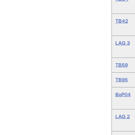
TB42
LAG 3
TB59
TB95
BoP04
LAG 2