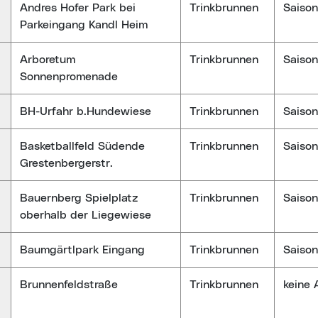
Andres Hofer Park bei
Trinkbrunnen
Saison
Parkeingang Kandl Heim
Arboretum
Trinkbrunnen
Saison
Sonnenpromenade
BH-Urfahr b.Hundewiese
Trinkbrunnen
Saison
Basketballfeld Südende
Trinkbrunnen
Saison
Grestenbergerstr.
Bauernberg Spielplatz
Trinkbrunnen
Saison
oberhalb der Liegewiese
Baumgärtlpark Eingang
Trinkbrunnen
Saison
Brunnenfeldstraße
Trinkbrunnen
keine