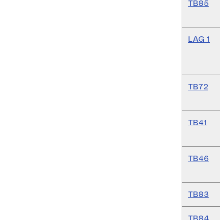
TB85
LAG 1
TB72
TB41
TB46
TB83
TB84