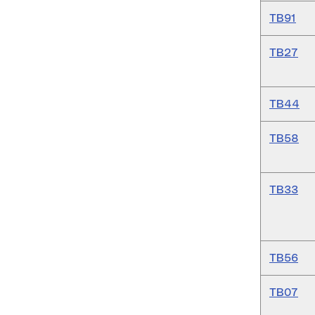
TB91
TB27
TB44
TB58
TB33
TB56
TB07