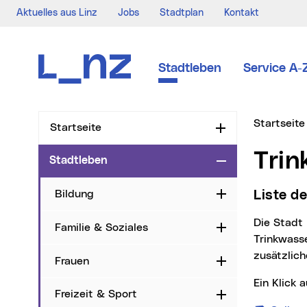
Aktuelles aus Linz
Jobs
Stadtplan
Kontakt
Zur Navigation
Zum Inhalt
Zur Suche
Stadtleben
Service A-
Sie sind hi
Startseite
Startseite
Aufklappen
Tri
Stadtleben
Zuklappen
Bildung
Liste 
Aufklappen
Die Stadt Linz stellt den Bürger*innen Trinkbrunnen und Zierbrunnen mit
Familie & Soziales
Aufklappen
Trinkwass
zusätzlic
Frauen
Aufklappen
Ein Klic
Freizeit & Sport
Aufklappen