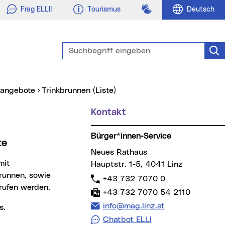
Gebärdensprache
Frag ELLI!
Tourismus
Deutsch
Suchbegriff eingeben
Suc
nsangebote
Trinkbrunnen (Liste)
Kontakt
Bürger*innen-Service
te
Neues Rathaus
Hauptstr. 1-5, 4041 Linz
runnen, sowie
Telefon:
+43 732 7070 0
rufen werden.
Fax:
+43 732 7070 54 2110
E-Mail Adresse:
info@mag.linz.at
s.
Chatbot ELLI