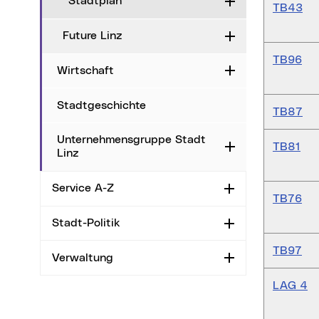
Stadtplan
Aufklappen
TB43
Future Linz
Aufklappen
TB96
Wirtschaft
Aufklappen
Stadtgeschichte
TB87
Unternehmensgruppe Stadt
TB81
Aufklappen
Linz
Service A-Z
Aufklappen
TB76
Stadt-Politik
Aufklappen
TB97
Verwaltung
Aufklappen
LAG 4