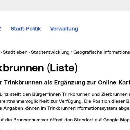
Z
Stadt-Politik
Verwaltung
er:
Stadtleben
Stadtentwicklung
Geografische Informatio
nkbrunnen (Liste)
der Trinkbrunnen als Ergänzung zur Online-Kar
erentnahmemöglichkeit zur Verfügung. Die Position dieser B
he Angaben können im Trinkbrunneninformationssystem abge
k auf die Brunnennummer öffnet den Standort auf Google Map