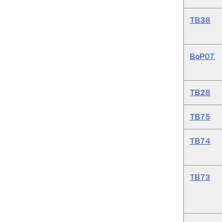
TB38
BoP07
TB28
TB75
TB74
TB73