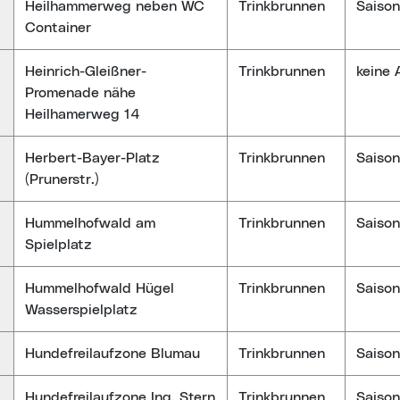
Heilhammerweg neben WC
Trinkbrunnen
Saison
Container
Heinrich-Gleißner-
Trinkbrunnen
keine
Promenade nähe
Heilhamerweg 14
Herbert-Bayer-Platz
Trinkbrunnen
Saison
(Prunerstr.)
Hummelhofwald am
Trinkbrunnen
Saison
Spielplatz
Hummelhofwald Hügel
Trinkbrunnen
Saison
Wasserspielplatz
Hundefreilaufzone Blumau
Trinkbrunnen
Saison
Hundefreilaufzone Ing. Stern
Trinkbrunnen
Saison