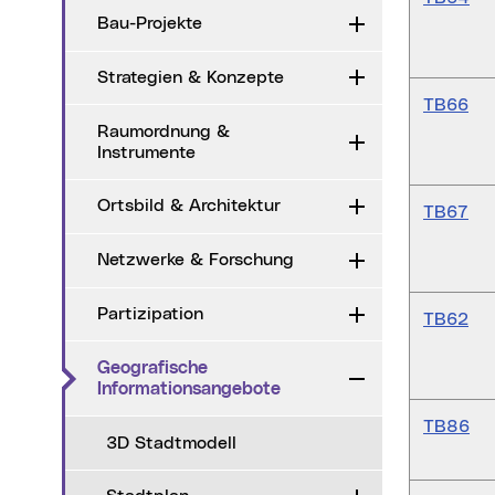
Bau-Projekte
Aufklappen
Strategien & Konzepte
Aufklappen
TB66
Raumordnung &
Aufklappen
Instrumente
Ortsbild & Architektur
Aufklappen
TB67
Netzwerke & Forschung
Aufklappen
Partizipation
Aufklappen
TB62
Geografische
Zuklappen
(aktueller Menüpunkt)
Informationsangebote
TB86
3D Stadtmodell