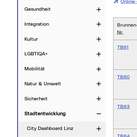
Online
Gesundheit
Aufklappen
Integration
Aufklappen
Brunnen
Nr.
Kultur
Aufklappen
TB61
LGBTIQA+
Aufklappen
Mobilität
Aufklappen
TB60
Natur & Umwelt
Aufklappen
Sicherheit
Aufklappen
TB63
Stadtentwicklung
Zuklappen
City Dashboard Linz
Aufklappen
TB64