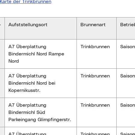
-Karte der Trinkbrunnen
-
Aufststellungsort
Brunnenart
Betrie
A7 Überplattung
Trinkbrunnen
Saison
Bindermichl Nord Rampe
Nord
A7 Überplattung
Trinkbrunnen
Saison
Bindermichl Nord bei
Kopernikusstr.
A7 Überplattung
Trinkbrunnen
Saison
Bindermichl Süd
Parkeingang Glimpfingerstr.
A7 Überplattung
Trinkbrunnen
Saison