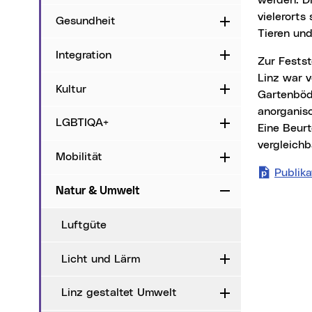
werden. Di
vielerorts
Gesundheit
Aufklappen
Tieren un
Integration
Aufklappen
Zur Feststellung des aktuellen Belastungsgrades ("Istzustand") der Böden der Gemeinde
Linz war 
Kultur
Aufklappen
Gartenböd
anorganis
LGBTIQA+
Aufklappen
Eine Beurt
vergleich
Mobilität
Aufklappen
Publika
Natur & Umwelt
Zuklappen
Luftgüte
Licht und Lärm
Aufklappen
Linz gestaltet Umwelt
Aufklappen