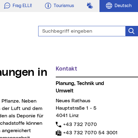
Gebärdensprache
Frag ELLI!
Tourismus
Deutsch
Suchbegriff eingeben
Suc
Kontakt
Planung, Technik und
Umwelt
Neues Rathaus
Hauptstraße 1 - 5
s der Luft und dem
4041 Linz
en als Deponie für
Schadstoffe können
Telefon:
+43 732 7070
 angereichert
Fax:
+43 732 7070 54 3001