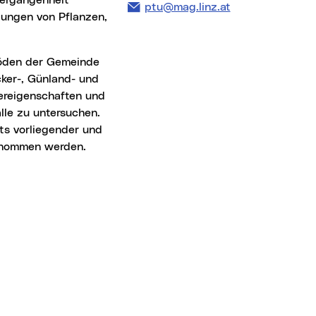
Vergangenheit
E-Mail Adresse:
ptu@mag.linz.at
igungen von Pflanzen,
ker-, Günland- und
ereigenschaften und
lle zu untersuchen.
its vorliegender und
genommen werden.