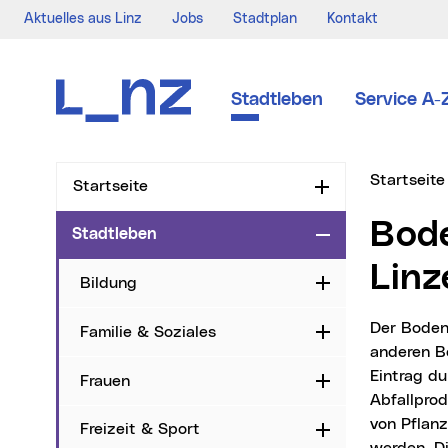
Aktuelles aus Linz
Jobs
Stadtplan
Kontakt
Zur Navigation
Zum Inhalt
Zur Suche
Stadtleben
Service A-
Sie sind hi
Startseite
Startseite
Aufklappen
Boden- und Pflanzenuntersuchungen in
Stadtleben
Zuklappen
Linz
Bildung
Aufklappen
Der Boden ist Lebensgrundlage und Lebensraum für Mensch, Tier und Pflanze. Neben
Familie & Soziales
Aufklappen
anderen B
Eintrag d
Frauen
Aufklappen
Abfallprod
von Pflan
Freizeit & Sport
Aufklappen