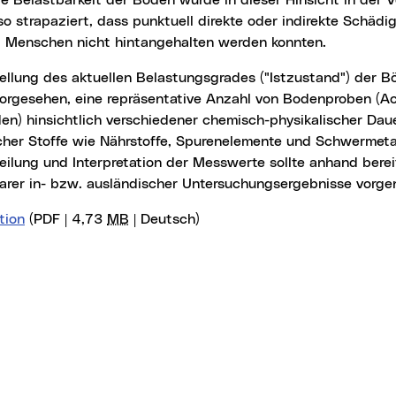
e Belastbarkeit der Böden wurde in dieser Hinsicht in der 
 so strapaziert, dass punktuell direkte oder indirekte Schäd
d Menschen nicht hintangehalten werden konnten.
vorgesehen, eine repräsentative Anzahl von Bodenproben (Ac
en) hinsichtlich verschiedener chemisch-physikalischer Dau
cher Stoffe wie Nährstoffe, Spurenelemente und Schwermeta
eilung und Interpretation der Messwerte sollte anhand bere
barer in- bzw. ausländischer Untersuchungsergebnisse vor
tion
(PDF | 4,73
MB
| Deutsch)