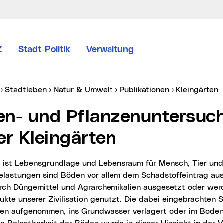
Z
Stadt-Politik
Verwaltung
er:
Stadtleben
Natur & Umwelt
Publikationen
Kleingärten
er Kleingärten
elastungen sind Böden vor allem dem Schadstoffeintrag au
urch Düngemittel und Agrarchemikalien ausgesetzt oder werd
ukte unserer Zivilisation genutzt. Die dabei eingebrachten 
zen aufgenommen, ins Grundwasser verlagert oder im Boden