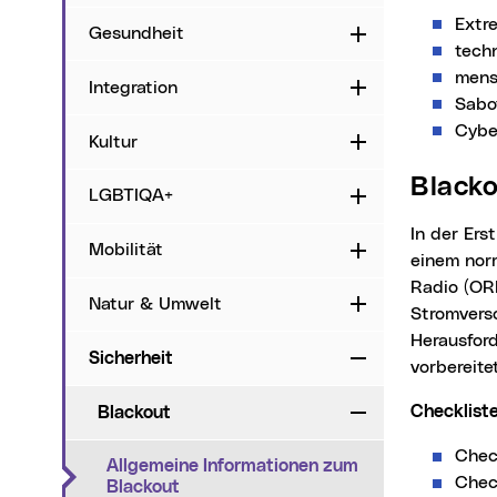
Extr
Gesundheit
Aufklappen
tech
mens
Integration
Aufklappen
Sabo
Cyber
Kultur
Aufklappen
Black
LGBTIQA+
Aufklappen
In der Erstphase nach einem flächendeckenden Blackout ist keine Unterscheidung zu
Mobilität
Aufklappen
einem norm
Radio (OR
Natur & Umwelt
Aufklappen
Stromverso
Herausford
Sicherheit
Zuklappen
vorbereite
Checklist
Blackout
Zuklappen
Chec
Allgemeine Informationen zum
Chec
(aktueller Menüpunkt)
Blackout