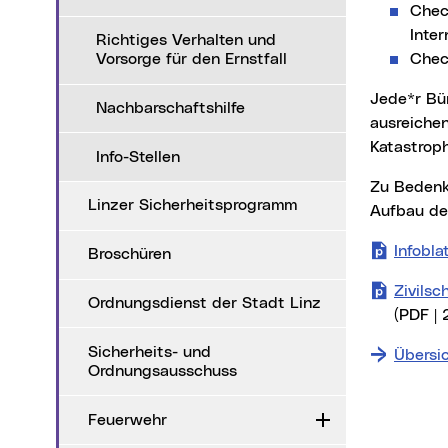
Chec
Inter
Richtiges Verhalten und
Vorsorge für den Ernstfall
Check
Jede*r Bürger*in sollte für mindestens zehn Tage autark leben können. Dazu zählen ein
Nachbarschaftshilfe
ausreichen
Katastroph
Info-Stellen
Zu Bedenken gilt: Auch wenn nach einem Blackout wieder Strom vorrätig ist, kann der
Linzer Sicherheitsprogramm
Aufbau der
Infobla
Broschüren
Zivils
Ordnungsdienst der Stadt Linz
(PDF | 
Sicherheits- und
Übersi
Ordnungsausschuss
Feuerwehr
Aufklappen