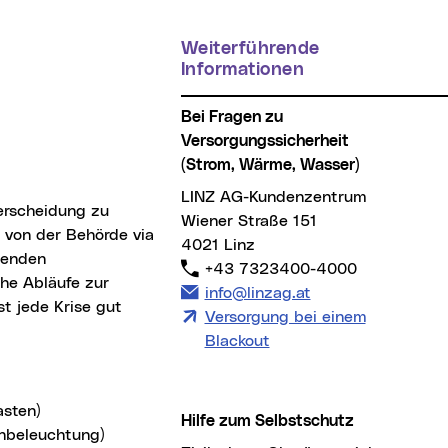
Weiterführende
Informationen
Bei Fragen zu
Versorgungssicherheit
(Strom, Wärme, Wasser)
LINZ AG-Kundenzentrum
Wiener Straße 151
 von der Behörde via
4021 Linz
henden
Telefon:
+43 7323400-4000
che Abläufe zur
E-Mail Adresse:
info@linzag.at
st jede Krise gut
Versorgung bei einem
Blackout
asten)
Hilfe zum Selbstschutz
nbeleuchtung)