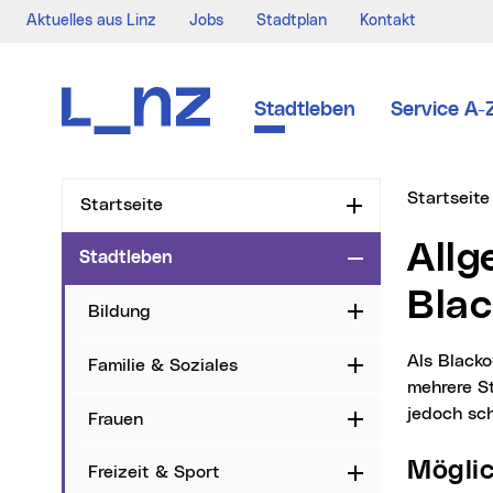
Aktuelles aus Linz
Jobs
Stadtplan
Kontakt
Zur Navigation
Zum Inhalt
Zur Suche
Stadtleben
Service A-
Sie sind hi
Startseite
Startseite
Aufklappen
Allgemeine Informationen zum
Stadtleben
Zuklappen
Blac
Bildung
Aufklappen
Als Blackout wird ein länger dauernder, großflächiger Stromausfall bezeichnet, der
Familie & Soziales
Aufklappen
mehrere St
jedoch sc
Frauen
Aufklappen
Mögl
Freizeit & Sport
Aufklappen