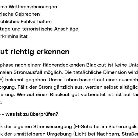
eme Wettererscheinungen
nische Gebrechen
chliches Fehlverhalten
tage und terroristische Anschläge
kriminalität
out richtig erkennen
alen Stromausfall möglich. Die tatsächliche Dimension wird
F) bekannt gegeben. Unser Leben basiert auf einer ausreic
rgung. Fällt der Strom gänzlich aus, werden selbst alltägli
erung. Wer auf einen Blackout gut vorbereitet ist, ist auf fa
t.
e – was ist zu überprüfen?
k der eigenen Stromversorgung (FI-Schalter im Sicherungsk
k der unmittelbaren Umgebung (Licht bei Nachbarn, Straße