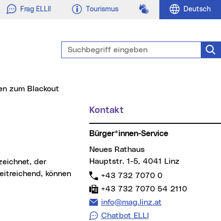
Gebärdensprache
Frag ELLI!
Tourismus
Deutsch
Suchbegriff eingeben
Suc
nen zum Blackout
Kontakt
Bürger*innen-Service
Neues Rathaus
Hauptstr. 1-5, 4041 Linz
eitreichend, können
Telefon:
+43 732 7070 0
Fax:
+43 732 7070 54 2110
E-Mail Adresse:
info@mag.linz.at
Chatbot ELLI