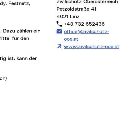
Zivilschutz Oberösterreich
dy, Festnetz,
Petzoldstraße 41
4021 Linz
Telefon:
+43 732 652436
E-Mail Adresse:
office@zivilschutz-
ittel für den
ooe.at
www.zivilschutz-ooe.at
ch)