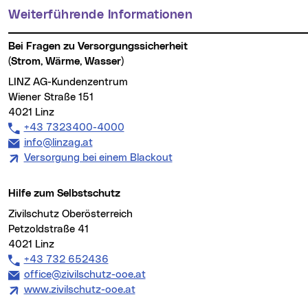
Weiterführende Informationen
Bei Fragen zu Versorgungssicherheit
(Strom, Wärme, Wasser)
LINZ AG-Kundenzentrum
Wiener Straße 151
4021 Linz
Telefon:
+43 7323400-4000
E-Mail Adresse:
info@linzag.at
Versorgung bei einem Blackout
Hilfe zum Selbstschutz
Zivilschutz Oberösterreich
Petzoldstraße 41
4021 Linz
Telefon:
+43 732 652436
E-Mail Adresse:
office@zivilschutz-ooe.at
www.zivilschutz-ooe.at