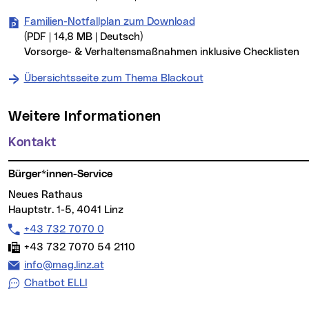
Familien-Notfallplan zum Download
(PDF | 14,8 MB | Deutsch)
Vorsorge- & Verhaltensmaßnahmen inklusive Checklisten
Übersichtsseite zum Thema Blackout
Weitere Informationen
Kontakt
Bürger*innen-Service
Neues Rathaus
Hauptstr. 1-5, 4041 Linz
Telefon:
+43 732 7070 0
Fax:
+43 732 7070 54 2110
E-Mail Adresse:
info@mag.linz.at
Chatbot ELLI