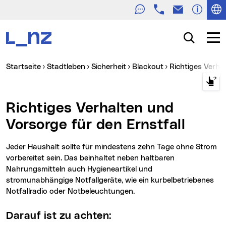
Telefon
E-Mail
Zur Navigation
Zum Inhalt
Zur Suche
Suche
Navig
Sie sind hier:
Startseite
Stadtleben
Sicherheit
Blackout
Richtiges Verh
Richtiges Verhalten und
Vorsorge für den Ernstfall
Jeder Haushalt sollte für mindestens zehn Tage ohne Strom
vorbereitet sein. Das beinhaltet neben haltbaren
Nahrungsmitteln auch Hygieneartikel und
stromunabhängige Notfallgeräte, wie ein kurbelbetriebenes
Notfallradio oder Notbeleuchtungen.
Darauf ist zu achten: