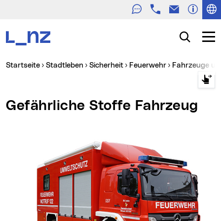
Telefon
E-Mail
Zur Navigation
Zum Inhalt
Zur Suche
Suche
Navig
Sie sind hier:
Startseite
Stadtleben
Sicherheit
Feuerwehr
Fahrzeuge un
Gefährliche Stoffe Fahrzeug