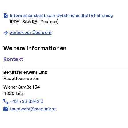
Informationsblatt zum Gefährliche Stoffe Fahrzeug
(PDF | 355
KB
| Deutsch)
zurück zur Übersicht
Weitere Informationen
Kontakt
Berufsfeuerwehr Linz
Hauptfeuerwache
Wiener Straße 154
4020 Linz
Telefon:
+43 732 3342 0
E-Mail Adresse:
feuerwehr@mag.linz.at