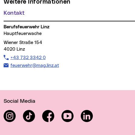
Weitere Informationen
Kontakt
Berufsfeuerwehr Linz
Hauptfeuerwache
Wiener Straße 154
4020 Linz
Telefon:
+43 732 3342 0
E-Mail Adresse:
feuerwehr@mag.linz.at
Wichtige Links
Social Media
Instagram
TikTok
Facebook
YouTube
LinkedIn