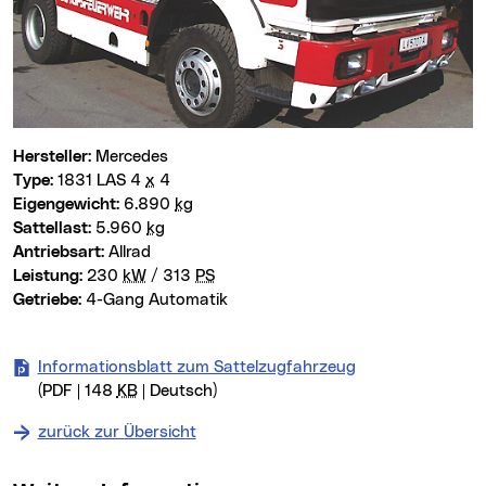
Hersteller:
Mercedes
Type:
1831 LAS 4
x
4
Eigengewicht:
6.890
kg
Sattellast:
5.960
kg
Antriebsart:
Allrad
Leistung:
230
kW
/ 313
PS
Getriebe:
4-Gang Automatik
Informationsblatt zum Sattelzugfahrzeug
(PDF | 148
KB
| Deutsch)
zurück zur Übersicht