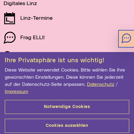
Digitales Linz
Linz-Termine
Frag ELLI!
Schau auf Linz
Ihre Privatsphäre ist uns wichtig!
Diese Website verwendet Cookies. Bitte wählen Sie Ihre
gewünschten Einstellungen. Diese können Sie jederzeit
Newsletter-Anmeldung
auf der Datenschutz-Seite anpassen.
Datenschutz
/
E-Mail-Adresse eingeben
Impressum
Notwendige Cookies
Anmelden
Cookies auswählen