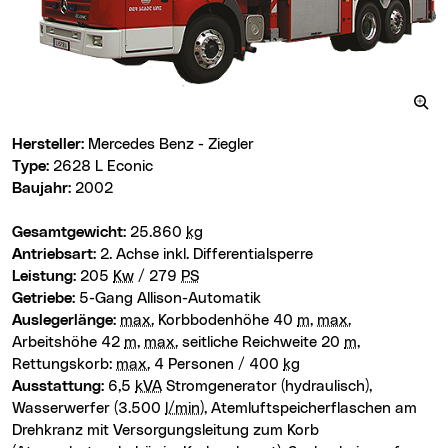
Hersteller:
Mercedes Benz - Ziegler
Type:
2628 L Econic
Baujahr:
2002
Gesamtgewicht:
25.860
kg
Antriebsart:
2. Achse inkl. Differentialsperre
Leistung:
205
Kw
/ 279
PS
Getriebe:
5-Gang Allison-Automatik
Auslegerlänge:
max.
Korbbodenhöhe 40
m
,
max.
Arbeitshöhe 42
m
,
max.
seitliche Reichweite 20
m
,
Rettungskorb:
max.
4 Personen / 400
kg
Ausstattung:
6,5
kVA
Stromgenerator (hydraulisch),
Wasserwerfer (3.500
l/min
), Atemluftspeicherflaschen am
Drehkranz mit Versorgungsleitung zum Korb