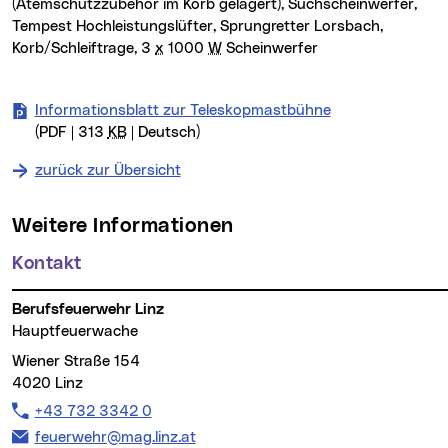
(Atemschutzzubehör im Korb gelagert), Suchscheinwerfer,
Tempest Hochleistungslüfter, Sprungretter Lorsbach,
Korb/Schleiftrage, 3
x
1000
W
Scheinwerfer
Informationsblatt zur Teleskopmastbühne
(PDF | 313
KB
| Deutsch)
zurück zur Übersicht
Weitere Informationen
Kontakt
Berufsfeuerwehr Linz
Hauptfeuerwache
Wiener Straße 154
4020 Linz
Telefon:
+43 732 3342 0
E-Mail Adresse:
feuerwehr@mag.linz.at