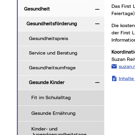
Das First Love Projekt findet jeden Mittwochnachmittag (ausgenommen Schulferien oder
Gesundheit
Zuklappen
Feiertage)
Gesundheitsförderung
Zuklappen
Die kostenlose Veranstaltung beinhaltet interaktive Workshops sowie eine Besichtigung
der First
Gesundheitspreis
Informatio
Koordinat
Service und Beratung
Suzan Re
suzan.
Gesundheitsumfrage
Inhalt
Gesunde Kinder
Zuklappen
Fit im Schulalltag
Gesunde Ernährung
Kinder- und
Jugendgesundheitstage