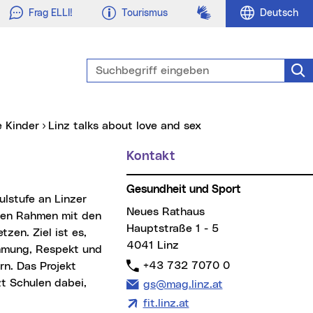
Gebärdensprache
Frag ELLI!
Tourismus
Deutsch
Suchbegriff eingeben
Suc
e Kinder
Linz talks about love and sex
Kontakt
Gesundheit und Sport
Neues Rathaus
zten Rahmen mit den
Hauptstraße 1 - 5
zen. Ziel ist es,
4041 Linz
immung, Respekt und
Telefon:
+43 732 7070 0
rn. Das Projekt
zt Schulen dabei,
E-Mail Adresse:
gs@mag.linz.at
fit.linz.at