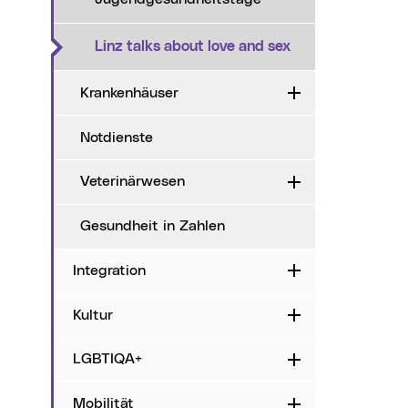
(aktueller Menüp
Linz talks about love and sex
Krankenhäuser
Aufklappen
Notdienste
Veterinärwesen
Aufklappen
Gesundheit in Zahlen
Integration
Aufklappen
Kultur
Aufklappen
LGBTIQA+
Aufklappen
Mobilität
Aufklappen