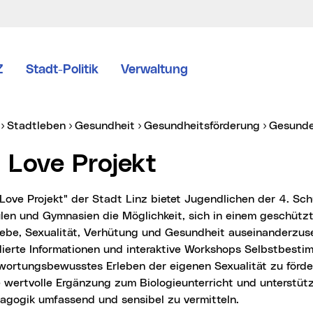
Z
Stadt-Politik
Verwaltung
er:
Stadtleben
Gesundheit
Gesundheitsförderung
Gesund
st Love Projekt
ulen und Gymnasien die Möglichkeit, sich in einem geschüt
be, Sexualität, Verhütung und Gesundheit auseinanderzuset
dierte Informationen und interaktive Workshops Selbstbest
wortungsbewusstes Erleben der eigenen Sexualität zu förde
e wertvolle Ergänzung zum Biologieunterricht und unterstüt
agogik umfassend und sensibel zu vermitteln.