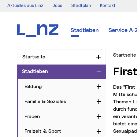
Aktuelles aus Linz
Jobs
Stadtplan
Kontakt
Zur Navigation
Zum Inhalt
Zur Suche
Stadtleben
Service A-
Sie sind hi
Startseite
Startseite
Aufklappen
Fir
Stadtleben
Zuklappen
Bildung
Aufklappen
Das "First Love Projekt" der Stadt Linz bietet Jugendlichen der 4. Schulstufe an Linzer
Mittelsch
Familie & Soziales
Themen Lie
Aufklappen
durch fun
Frauen
ein verant
Aufklappen
bietet ein
Sexualpäd
Freizeit & Sport
Aufklappen