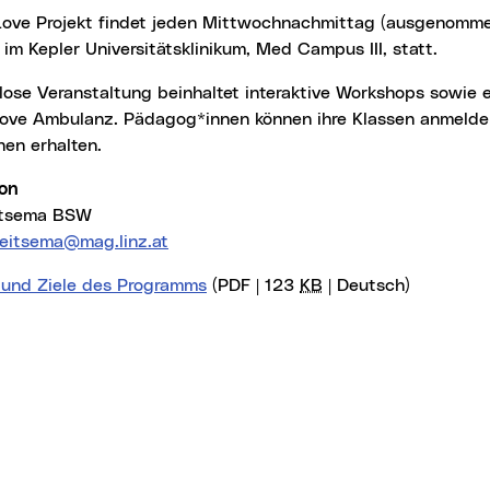
 im Kepler Universitätsklinikum, Med Campus III, statt.
 Love Ambulanz. Pädagog*innen können ihre Klassen anmelde
nen erhalten.
ion
itsema BSW
reitsema@mag.linz.at
e und Ziele des Programms
(PDF | 123
KB
| Deutsch)