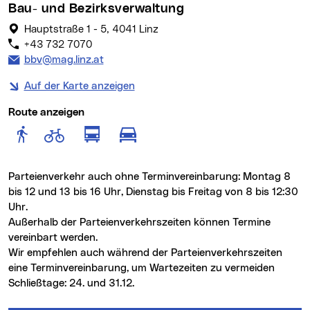
Bau- und Bezirksverwaltung
Hauptstraße 1 - 5, 4041 Linz
+43 732 7070
E-Mail Adresse:
bbv@mag.linz.at
Auf der Karte anzeigen
Route anzeigen
Route anzeigen für Fußgänger
Route anzeigen für Radfahr
Route anzeigen für öffentlich
Route anzeigen für motor
Parteienverkehr auch ohne Terminvereinbarung: Montag 8
bis 12 und 13 bis 16 Uhr, Dienstag bis Freitag von 8 bis 12:30
Uhr.
Außerhalb der Parteienverkehrszeiten können Termine
vereinbart werden.
Wir empfehlen auch während der Parteienverkehrszeiten
eine Terminvereinbarung, um Wartezeiten zu vermeiden
Schließtage: 24. und 31.12.