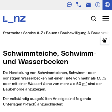
Telefon
E-Mail
Zur Navigation
Zum Inhalt
Zur Suche
Suche
Navig
Sie sind hier:
Startseite
Service A-Z
Bauen
Baubewilligung & Bauanzeige
Schwimmteiche, Schwimm-
und Wasserbecken
Die Herstellung von Schwimmteichen, Schwimm- oder
sonstigen Wasserbecken mit einer Tiefe von mehr als 1,5
m
oder mit einer Wasserfläche von mehr als 50
m²
sind der
Baubehörde anzuzeigen.
Der vollständig ausgefüllten Anzeige sind folgende
Unterlagen (1-fach) anzuschließen: