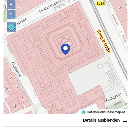
Kontakte
Karte überspringen
+
−
Datenquelle:
basemap.at
Details ausblenden