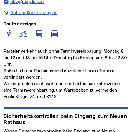
E-Mail Adresse:
bbv@mag.linz.at
Auf der Karte anzeigen
Route anzeigen
Route anzeigen für Fußgänger
Route anzeigen für Radfahr
Route anzeigen für öffentlich
Route anzeigen für motor
Parteienverkehr auch ohne Terminvereinbarung: Montag 8
bis 12 und 13 bis 16 Uhr, Dienstag bis Freitag von 8 bis 12:30
Uhr.
Außerhalb der Parteienverkehrszeiten können Termine
vereinbart werden.
Wir empfehlen auch während der Parteienverkehrszeiten
eine Terminvereinbarung, um Wartezeiten zu vermeiden
Schließtage: 24. und 31.12.
Sicherheitskontrollen beim Eingang zum Neuen
Rathaus
Wegen Sicherheitskontrollen beim Eingang zum Neuen