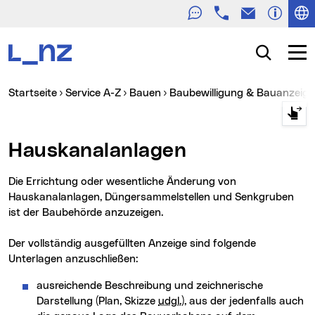
Telefon
E-Mail
Zur Navigation
Zum Inhalt
Zur Suche
Suche
Navig
Sie sind hier:
Startseite
Service A-Z
Bauen
Baubewilligung & Bauanzeige
Hauskanalanlagen
Die Errichtung oder wesentliche Änderung von
Hauskanalanlagen, Düngersammelstellen und Senkgruben
ist der Baubehörde anzuzeigen.
Der vollständig ausgefüllten Anzeige sind folgende
Unterlagen anzuschließen:
ausreichende Beschreibung und zeichnerische
Darstellung (Plan, Skizze
udgl.
), aus der jedenfalls auch