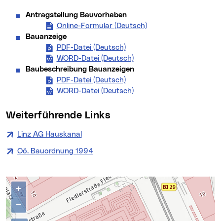
Antragstellung Bauvorhaben
Online-Formular (Deutsch)
(neues Fenster)
Bauanzeige
PDF-Datei (Deutsch)
Bauanzeige (neues Fenster
WORD-Datei (Deutsch)
Bauanzeige (neues Fenst
Baubeschreibung Bauanzeigen
PDF-Datei (Deutsch)
Baubeschreibung Bauanzeig
WORD-Datei (Deutsch)
Baubeschreibung Bauanze
Weiterführende Links
Linz AG Hauskanal
(neues Fenster)
Oö. Bauordnung 1994
(neues Fenster)
Kontakte
Karte überspringen
+
−