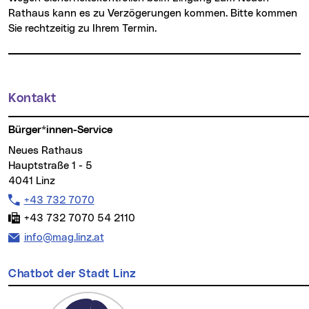
Rathaus kann es zu Verzögerungen kommen. Bitte kommen
Sie rechtzeitig zu Ihrem Termin.
Kontakt
Weitere Informationen
Bürger*innen-Service
Neues Rathaus
Hauptstraße 1 - 5
4041 Linz
Telefon:
+43 732 7070
Fax:
+43 732 7070 54 2110
E-Mail Adresse:
info@mag.linz.at
Chatbot der Stadt Linz