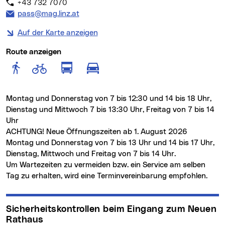
+43 732 7070
E-Mail Adresse:
pass@mag.linz.at
Auf der Karte anzeigen
Route anzeigen
Route anzeigen für Fußgänger
Route anzeigen für Radfahr
Route anzeigen für öffentlich
Route anzeigen für motor
Montag und Donnerstag von 7 bis 12:30 und 14 bis 18 Uhr,
Dienstag und Mittwoch 7 bis 13:30 Uhr, Freitag von 7 bis 14
Uhr
ACHTUNG! Neue Öffnungszeiten ab 1. August 2026
Montag und Donnerstag von 7 bis 13 Uhr und 14 bis 17 Uhr,
Dienstag, Mittwoch und Freitag von 7 bis 14 Uhr.
Um Wartezeiten zu vermeiden bzw. ein Service am selben
Tag zu erhalten, wird eine Terminvereinbarung empfohlen.
Sicherheitskontrollen beim Eingang zum Neuen
Rathaus