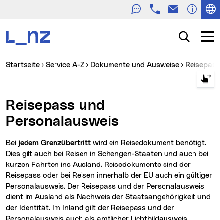
Telefon
E-Mail
Zur Navigation
Zum Inhalt
Zur Suche
Suche
Navig
Sie sind hier:
Startseite
Service A-Z
Dokumente und Ausweise
Reisepas
Reisepass und
Personalausweis
Bei
jedem Grenzübertritt
wird ein Reisedokument benötigt.
Dies gilt auch bei Reisen in Schengen-Staaten und auch bei
kurzen Fahrten ins Ausland. Reisedokumente sind der
Reisepass oder bei Reisen innerhalb der EU auch ein gültiger
Personalausweis. Der Reisepass und der Personalausweis
dient im Ausland als Nachweis der Staatsangehörigkeit und
der Identität. Im Inland gilt der Reisepass und der
Personalausweis auch als amtlicher Lichtbildausweis.