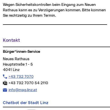
Wegen Sicherheitskontrollen beim Eingang zum Neuen
Rathaus kann es zu Verzögerungen kommen. Bitte kommen
Sie rechtzeitig zu Ihrem Termin.
Kontakt
Weitere Informationen
Bürger*innen-Service
Neues Rathaus
Hauptstraße 1 - 5
4041 Linz
Telefon:
+43 732 7070
Fax:
+43 732 7070 54 2110
E-Mail Adresse:
info@mag.linz.at
Chatbot der Stadt Linz