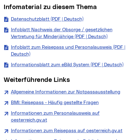
Infomaterial zu diesem Thema
Datenschutzblatt (PDF | Deutsch)
(neues Fenster)
Infoblatt Nachweis der Obsorge / gesetzlichen
Vertretung für Minderjährige (PDF | Deutsch)
(neues Fenster
Infoblatt zum Reisepass und Personalausweis (PDF |
Deutsch)
(neues Fenster)
Informationsblatt zum eBild System (PDF | Deutsch)
(neues 
Weiterführende Links
Allgemeine Informationen zur Notpassausstellung
(neues F
BMI: Reisepass - Häufig gestellte Fragen
(neues Fenster)
Informationen zum Personalausweis auf
oesterreich.gv.at
(neues Fenster)
Informationen zum Reisepass auf oesterreich.gv.at
(neues 