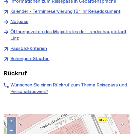
Informationen zum Reisepass in Gebärdensprache
Kalender - Terminreservierung für Ihr Reisedokument
(neues
Notpass
Öffnungszeiten des Magistrates der Landeshauptstadt
Linz
Passbild-Kriterien
(neues Fenster)
Schengen-Staaten
(neues Fenster)
Rückruf
Wünschen Sie einen Rückruf zum Thema Reisepass und
Personalausweis?
Kontakte
Karte überspringen
+
−