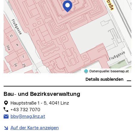
Datenquelle:
basemap.at
Details ausblenden
Bau- und Bezirksverwaltung
Hauptstraße 1 - 5, 4041 Linz
+43 732 7070
E-Mail Adresse:
bbv@mag.linz.at
Auf der Karte anzeigen