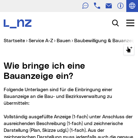
Telefon
E-Mail
Zur Navigation
Zum Inhalt
Zur Suche
Suche
Navig
Sie sind hier:
Startseite
Service A-Z
Bauen
Baubewilligung & Bauanzeige
Wie bringe ich eine
Bauanzeige ein?
Folgende Unterlagen sind für die Einbringung einer
Bauanzeige an die Bau- und Bezirksverwaltung zu
übermitteln:
Vollständig ausgefüllte Anzeige (1-fach) unter Anschluss der
ausreichenden Beschreibung (1-fach) und zeichnerische
Darstellung (Plan, Skizze udgl.) (1-fach). Aus der
zeichnerischen Darstellung muss jedenfalls auch die genaue