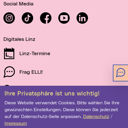
Social Media
Instagram
TikTok
Facebook
YouTube
LinkedIn
Digitales Linz
Linz-Termine
Frag ELLI!
Schau auf Linz
Ihre Privatsphäre ist uns wichtig!
Diese Website verwendet Cookies. Bitte wählen Sie Ihre
gewünschten Einstellungen. Diese können Sie jederzeit
Newsletter-Anmeldung
auf der Datenschutz-Seite anpassen.
Datenschutz
/
Impressum
E-Mail-Adresse eingeben