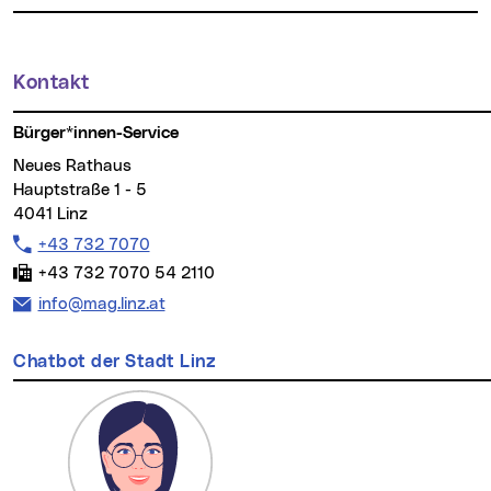
Kontakt
Weitere Informationen
Bürger*innen-Service
Neues Rathaus
Hauptstraße 1 - 5
4041 Linz
Telefon:
+43 732 7070
Fax:
+43 732 7070 54 2110
E-Mail Adresse:
info@mag.linz.at
Chatbot der Stadt Linz