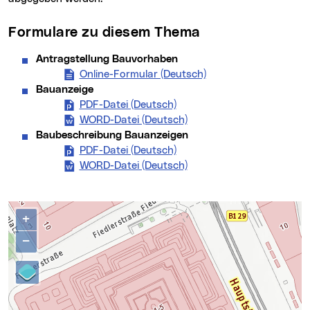
Formulare zu diesem Thema
Antragstellung Bauvorhaben
Online-Formular (Deutsch)
(neues Fenster)
Bauanzeige
PDF-Datei (Deutsch)
Bauanzeige (neues Fenster
WORD-Datei (Deutsch)
Bauanzeige (neues Fenst
Baubeschreibung Bauanzeigen
PDF-Datei (Deutsch)
Baubeschreibung Bauanzeig
WORD-Datei (Deutsch)
Baubeschreibung Bauanze
Kontakte
Karte überspringen
+
−