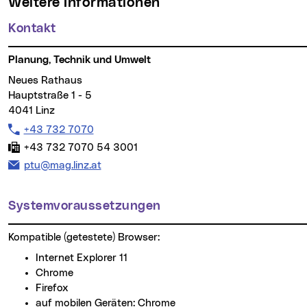
Weitere Informationen
Kontakt
Planung, Technik und Umwelt
Neues Rathaus
Hauptstraße 1 - 5
4041 Linz
Telefon:
+43 732 7070
Fax:
+43 732 7070 54 3001
E-Mail Adresse:
ptu@mag.linz.at
Systemvoraussetzungen
Kompatible (getestete) Browser:
Internet Explorer 11
Chrome
Firefox
auf mobilen Geräten: Chrome