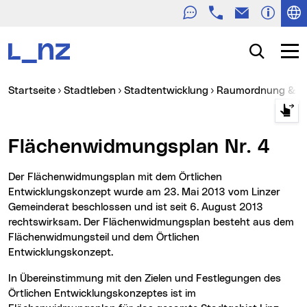
Telefon
E-Mail
Zur Navigation
Zum Inhalt
Zur Suche
Suche
Navig
Sie sind hier:
Startseite
Stadtleben
Stadtentwicklung
Raumordnung & I
Flächenwidmungsplan Nr. 4
Der Flächenwidmungsplan mit dem Örtlichen
Entwicklungskonzept wurde am 23. Mai 2013 vom Linzer
Gemeinderat beschlossen und ist seit 6. August 2013
rechtswirksam. Der Flächenwidmungsplan besteht aus dem
Flächenwidmungsteil und dem Örtlichen
Entwicklungskonzept.
In Übereinstimmung mit den Zielen und Festlegungen des
Örtlichen Entwicklungskonzeptes ist im