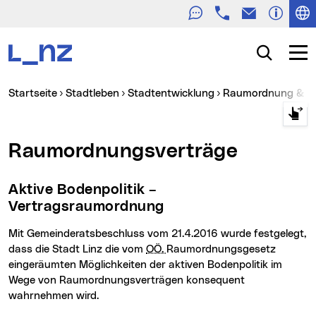
Telefon
E-Mail
Zur Navigation
Zum Inhalt
Zur Suche
Suche
Navig
Sie sind hier:
Startseite
Stadtleben
Stadtentwicklung
Raumordnung & I
Raumordnungsverträge
Aktive Bodenpolitik –
Vertragsraumordnung
Mit Gemeinderatsbeschluss vom 21.4.2016 wurde festgelegt,
dass die Stadt Linz die vom
OÖ.
Raumordnungsgesetz
eingeräumten Möglichkeiten der aktiven Bodenpolitik im
Wege von Raumordnungsverträgen konsequent
wahrnehmen wird.