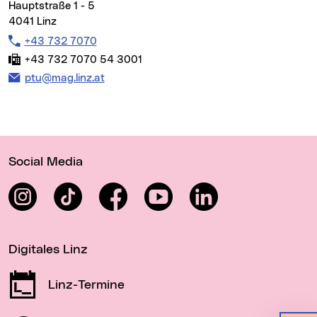
Hauptstraße 1 - 5
4041 Linz
Telefon:
+43 732 7070
Fax:
+43 732 7070 54 3001
E-Mail Adresse:
ptu@mag.linz.at
Wichtige Links
Social Media
Instagram
TikTok
Facebook
YouTube
LinkedIn
Digitales Linz
Linz-Termine