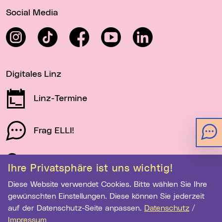
Social Media
Instagram
TikTok
Facebook
YouTube
LinkedIn
Digitales Linz
Linz-Termine
Frag ELLI!
Schau auf Linz
Ihre Privatsphäre ist uns wichtig!
Diese Website verwendet Cookies. Bitte wählen Sie Ihre
gewünschten Einstellungen. Diese können Sie jederzeit
Newsletter-Anmeldung
auf der Datenschutz-Seite anpassen.
Datenschutz
/
E-Mail-Adresse eingeben
Impressum