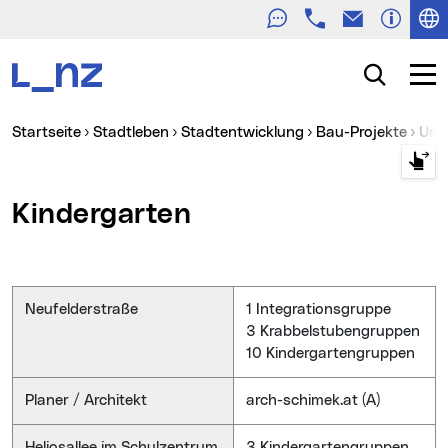
Telefon
E-Mail
Zur Navigation
Zum Inhalt
Zur Suche
Suche
Navig
Sie sind hier:
Startseite
Stadtleben
Stadtentwicklung
Bau-Projekte
Um
Kindergarten
Neufelderstraße
1 Integrationsgruppe
3 Krabbelstubengruppen
10 Kindergartengruppen
Planer / Architekt
arch-schimek.at (A)
Heliosallee im Schulzentrum
3 Kindergartengruppen