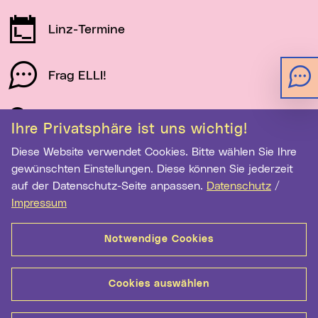
Linz-Termine
Frag ELLI!
Schau auf Linz
Ihre Privatsphäre ist uns wichtig!
Diese Website verwendet Cookies. Bitte wählen Sie Ihre
gewünschten Einstellungen. Diese können Sie jederzeit
Newsletter-Anmeldung
auf der Datenschutz-Seite anpassen.
Datenschutz
/
Impressum
E-Mail-Adresse eingeben
Notwendige Cookies
Anmelden
Cookies auswählen