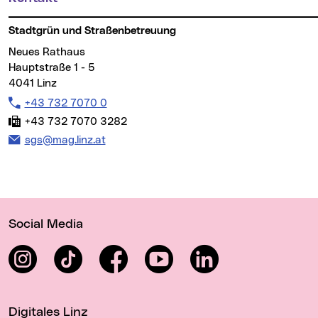
Stadtgrün und Straßenbetreuung
Neues Rathaus
Hauptstraße 1 - 5
4041 Linz
Telefon:
+43 732 7070 0
Fax:
+43 732 7070 3282
E-Mail Adresse:
sgs@mag.linz.at
Wichtige Links
Social Media
Instagram
TikTok
Facebook
YouTube
LinkedIn
Digitales Linz