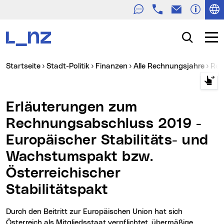
Telefon
E-Mail
Zur Navigation
Zum Inhalt
Zur Suche
Suche
Navig
Sie sind hier:
Startseite
Stadt-Politik
Finanzen
Alle Rechnungsjahre
Re
Erläuterungen zum
Rechnungsabschluss 2019 -
Europäischer Stabilitäts- und
Wachstumspakt bzw.
Österreichischer
Stabilitätspakt
Durch den Beitritt zur Europäischen Union hat sich
Österreich als Mitgliedsstaat verpflichtet, übermäßige