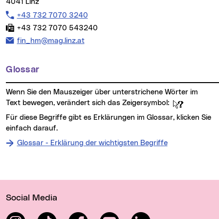
4041 Linz
Telefon:
+43 732 7070 3240
Fax:
+43 732 7070 543240
E-Mail Adresse:
fin_hm@mag.linz.at
Glossar
Wenn Sie den Mauszeiger über unterstrichene Wörter im
Text bewegen, verändert sich das Zeigersymbol:
Für diese Begriffe gibt es Erklärungen im Glossar, klicken Sie
einfach darauf.
Glossar - Erklärung der wichtigsten Begriffe
Wichtige Links
Social Media
Instagram
TikTok
Facebook
YouTube
LinkedIn