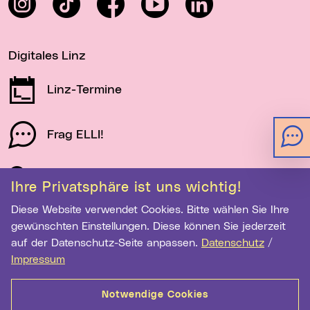
Digitales Linz
Linz-Termine
Frag ELLI!
Schau auf Linz
Ihre Privatsphäre ist uns wichtig!
Diese Website verwendet Cookies. Bitte wählen Sie Ihre
gewünschten Einstellungen. Diese können Sie jederzeit
Newsletter-Anmeldung
auf der Datenschutz-Seite anpassen.
Datenschutz
/
E-Mail-Adresse eingeben
Impressum
Notwendige Cookies