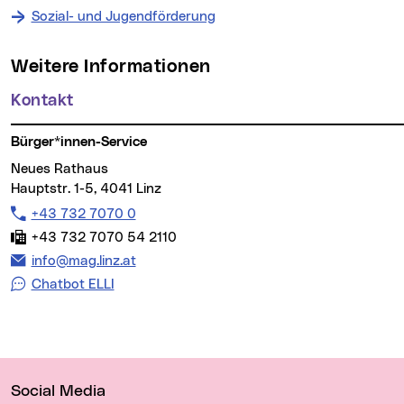
Sozial- und Jugendförderung
Weitere Informationen
Kontakt
Bürger*innen-Service
Neues Rathaus
Hauptstr. 1-5, 4041 Linz
Telefon:
+43 732 7070 0
Fax:
+43 732 7070 54 2110
E-Mail Adresse:
info@mag.linz.at
Chatbot ELLI
Wichtige Links
Social Media