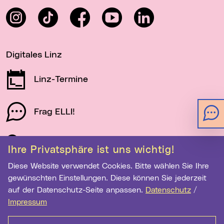
Instagram
TikTok
Facebook
YouTube
LinkedIn
Digitales Linz
Linz-Termine
Frag ELLI!
Schau auf Linz
Ihre Privatsphäre ist uns wichtig!
Diese Website verwendet Cookies. Bitte wählen Sie Ihre
gewünschten Einstellungen. Diese können Sie jederzeit
Newsletter-Anmeldung
auf der Datenschutz-Seite anpassen.
Datenschutz
/
E-Mail-Adresse eingeben
Impressum