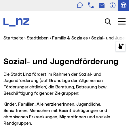
Telefon
E-Mail
Zur Navigation
Zum Inhalt
Zur Suche
Suche
Navig
Sie sind hier:
Startseite
Stadtleben
Familie & Soziales
Sozial- und Juge
Sozial- und Jugendförderung
Die Stadt Linz fördert im Rahmen der Sozial- und
Jugendförderung (auf Grundlage der Allgemeinen
Förderungsrichtlinien) die Beratung, Betreuung bzw.
Beschäftigung folgender Zielgruppen:
Kinder, Familien, AlleinerzieherInnen, Jugendliche,
SeniorInnen, Menschen mit Beeinträchtigungen und
chronischen Erkrankungen, MigrantInnen und soziale
Randgruppen.