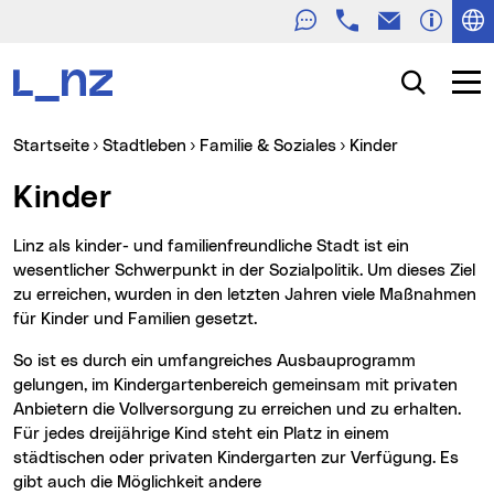
Telefon
E-Mail
Zur Navigation
Zum Inhalt
Zur Suche
Suche
Navig
Sie sind hier:
Startseite
Stadtleben
Familie & Soziales
Kinder
Kinder
Linz als kinder- und familienfreundliche Stadt ist ein
wesentlicher Schwerpunkt in der Sozialpolitik. Um dieses Ziel
zu erreichen, wurden in den letzten Jahren viele Maßnahmen
für Kinder und Familien gesetzt.
So ist es durch ein umfangreiches Ausbauprogramm
gelungen, im Kindergartenbereich gemeinsam mit privaten
Anbietern die Vollversorgung zu erreichen und zu erhalten.
Für jedes dreijährige Kind steht ein Platz in einem
städtischen oder privaten Kindergarten zur Verfügung. Es
gibt auch die Möglichkeit andere