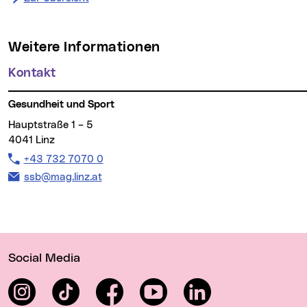
Weitere Informationen
Kontakt
Gesundheit und Sport
Hauptstraße 1 – 5
4041 Linz
Telefon:
+43 732 7070 0
E-Mail Adresse:
ssb@mag.linz.at
Wichtige Links
Social Media
Instagram
TikTok
Facebook
YouTube
LinkedIn