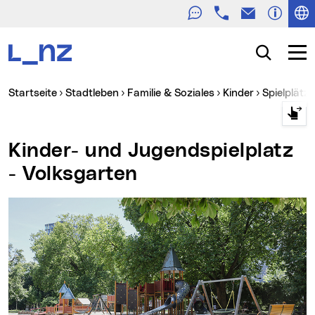
Telefon
E-Mail
Zur Navigation
Zum Inhalt
Zur Suche
Suche
Navig
Sie sind hier:
Startseite
Stadtleben
Familie & Soziales
Kinder
Spielplätz
Kinder- und Jugendspielplatz
- Volksgarten