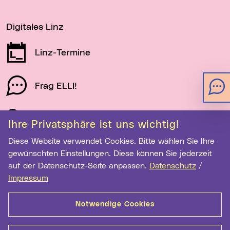
Digitales Linz
Linz-Termine
Frag ELLI!
Schau auf Linz
Ihre Privatsphäre ist uns wichtig!
Diese Website verwendet Cookies. Bitte wählen Sie Ihre
gewünschten Einstellungen. Diese können Sie jederzeit
Newsletter-Anmeldung
auf der Datenschutz-Seite anpassen.
Datenschutz
/
Impressum
E-Mail-Adresse eingeben
Notwendige Cookies
Anmelden