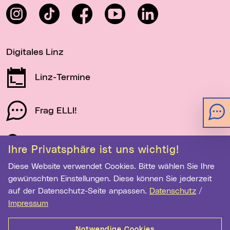
Instagram
TikTok
Facebook
YouTube
LinkedIn
Digitales Linz
Linz-Termine
Frag ELLI!
Schau auf Linz
Ihre Privatsphäre ist uns wichtig!
Diese Website verwendet Cookies. Bitte wählen Sie Ihre
gewünschten Einstellungen. Diese können Sie jederzeit
Newsletter-Anmeldung
auf der Datenschutz-Seite anpassen.
Datenschutz
/
E-Mail-Adresse eingeben
Impressum
Notwendige Cookies