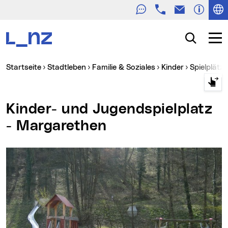
Telefon
E-Mail
Zur Navigation
Zum Inhalt
Zur Suche
Suche
Navig
Sie sind hier:
Startseite
Stadtleben
Familie & Soziales
Kinder
Spielplätz
Kinder- und Jugendspielplatz
- Margarethen