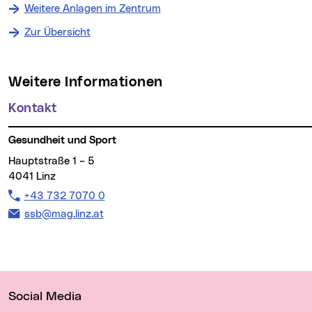
Weitere Anlagen im Zentrum
Zur Übersicht
Weitere Informationen
Kontakt
Gesundheit und Sport
Hauptstraße 1 – 5
4041 Linz
Telefon:
+43 732 7070 0
E-Mail Adresse:
ssb@mag.linz.at
Wichtige Links
Social Media