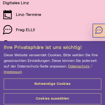
Digitales Linz
Linz-Termine
Frag ELLI!
Schau auf Linz
Ihre Privatsphäre ist uns wichtig!
Diese Website verwendet Cookies. Bitte wählen Sie Ihre
gewünschten Einstellungen. Diese können Sie jederzeit
Newsletter-Anmeldung
auf der Datenschutz-Seite anpassen.
Datenschutz
/
Impressum
E-Mail-Adresse eingeben
Notwendige Cookies
Anmelden
Cookies auswählen