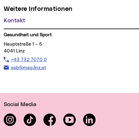
Weitere Informationen
Kontakt
Gesundheit und Sport
Hauptstraße 1 – 5
4041 Linz
Telefon:
+43 732 7070 0
E-Mail Adresse:
ssb@mag.linz.at
Wichtige Links
Social Media
Instagram
TikTok
Facebook
YouTube
LinkedIn