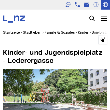
Telefon
E-Mail
Zur Navigation
Zum Inhalt
Zur Suche
Suche
Navig
Sie sind hier:
Startseite
Stadtleben
Familie & Soziales
Kinder
Spielplätz
Kinder- und Jugendspielplatz
- Lederergasse