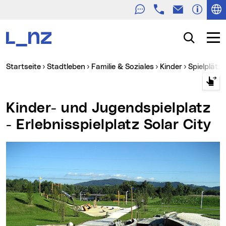
Telefon
E-Mail
Zur Navigation
Zum Inhalt
Zur Suche
Suche
Navig
Sie sind hier:
Startseite
Stadtleben
Familie & Soziales
Kinder
Spielplätz
Kinder- und Jugendspielplatz
- Erlebnisspielplatz Solar City