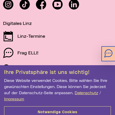
Instagram
TikTok
Facebook
YouTube
LinkedIn
Digitales Linz
Linz-Termine
Frag ELLI!
Schau auf Linz
Ihre Privatsphäre ist uns wichtig!
Diese Website verwendet Cookies. Bitte wählen Sie Ihre
gewünschten Einstellungen. Diese können Sie jederzeit
Newsletter-Anmeldung
auf der Datenschutz-Seite anpassen.
Datenschutz
/
Impressum
E-Mail-Adresse eingeben
Notwendige Cookies