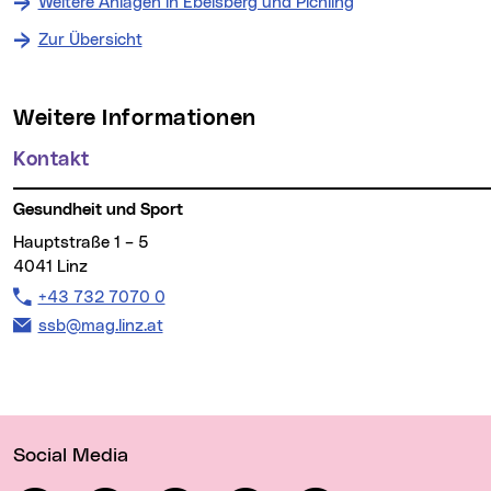
Weitere Anlagen in Ebelsberg und Pichling
Zur Übersicht
Weitere Informationen
Kontakt
Gesundheit und Sport
Hauptstraße 1 – 5
4041 Linz
Telefon:
+43 732 7070 0
E-Mail Adresse:
ssb@mag.linz.at
Wichtige Links
Social Media