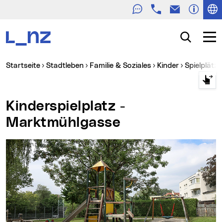
Telefon
E-Mail
Zur Navigation
Zum Inhalt
Zur Suche
Suche
Navig
Sie sind hier:
Startseite
Stadtleben
Familie & Soziales
Kinder
Spielplätz
Kinderspielplatz -
Marktmühlgasse