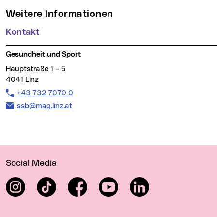
Weitere Informationen
Kontakt
Gesundheit und Sport
Hauptstraße 1 – 5
4041 Linz
Telefon:
+43 732 7070 0
E-Mail Adresse:
ssb@mag.linz.at
Wichtige Links
Social Media
Instagram
TikTok
Facebook
YouTube
LinkedIn