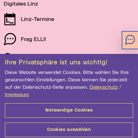
Digitales Linz
Linz-Termine
Frag ELLI!
Schau auf Linz
Ihre Privatsphäre ist uns wichtig!
Diese Website verwendet Cookies. Bitte wählen Sie Ihre
gewünschten Einstellungen. Diese können Sie jederzeit
Newsletter-Anmeldung
auf der Datenschutz-Seite anpassen.
Datenschutz
/
Impressum
E-Mail-Adresse eingeben
Notwendige Cookies
Anmelden
Cookies auswählen