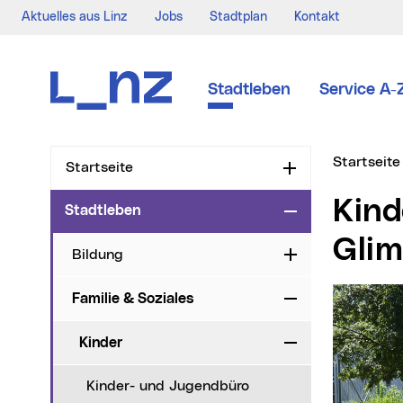
Aktuelles aus Linz
Jobs
Stadtplan
Kontakt
Zur Navigation
Zum Inhalt
Zur Suche
Stadtleben
Service A-
Sie sind hi
Startseite
Startseite
Aufklappen
Kinder- und Jugendspielplatz -
Stadtleben
Zuklappen
Glim
Bildung
Aufklappen
Familie & Soziales
Zuklappen
Kinder
Zuklappen
Kinder- und Jugendbüro