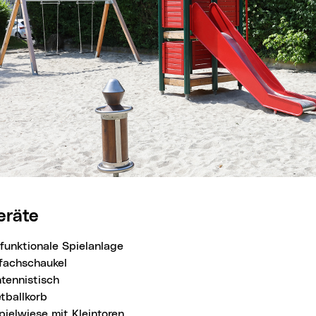
nkt)
geräte
ifunktionale Spielanlage
fachschaukel
htennistisch
tballkorb
pielwiese mit Kleintoren