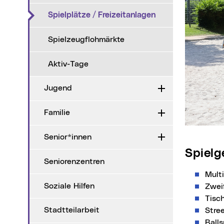
(aktueller Menüpu
Spielplätze / Freizeitanlagen
Spielzeugflohmärkte
Aktiv-Tage
Jugend
Aufklappen
Familie
Aufklappen
Senior*innen
Aufklappen
Spiel
Seniorenzentren
Mult
Soziale Hilfen
Zwei
Tisc
Stadtteilarbeit
Stree
Balls