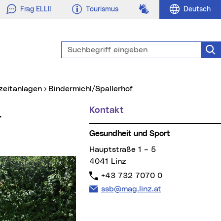
Gebärdensprache
Frag ELLI!
Tourismus
Deutsch
Suchbegriff eingeben
Suc
izeitanlagen
Bindermichl/Spallerhof
Kontakt
Gesundheit und Sport
Hauptstraße 1 – 5
4041 Linz
Telefon:
+43 732 7070 0
E-Mail Adresse:
ssb@mag.linz.at