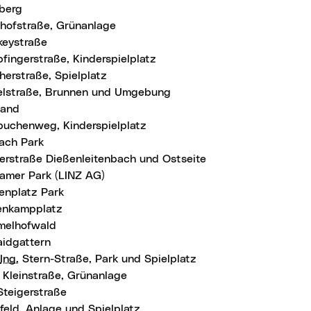
nberg
dhofstraße, Grünanlage
keystraße
fingerstraße, Kinderspielplatz
herstraße, Spielplatz
elstraße, Brunnen und Umgebung
land
buchenweg, Kinderspielplatz
ach Park
erstraße Dießenleitenbach und Ostseite
hamer Park (LINZ AG)
enplatz Park
enkampplatz
elhofwald
aidgattern
Ing.
Stern-Straße, Park und Spielplatz
Kleinstraße, Grünanlage
Steigerstraße
feld, Anlage und Spielplatz