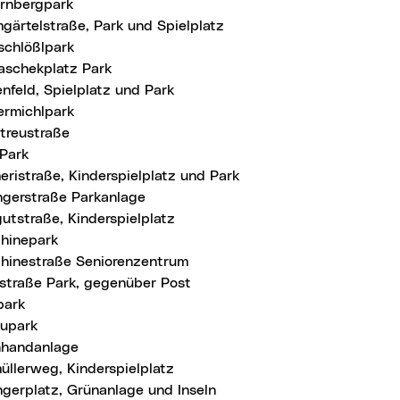
rnbergpark
gärtelstraße, Park und Spielplatz
schlößlpark
aschekplatz Park
nfeld, Spielplatz und Park
ermichlpark
btreustraße
-Park
eristraße, Kinderspielplatz und Park
ingerstraße Parkanlage
utstraße, Kinderspielplatz
hinepark
hinestraße Seniorenzentrum
straße Park, gegenüber Post
ark
upark
nhandanlage
üllerweg, Kinderspielplatz
ngerplatz, Grünanlage und Inseln