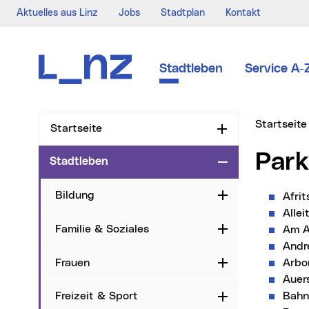
Aktuelles aus Linz
Jobs
Stadtplan
Kontakt
Zur Navigation
Zum Inhalt
Zur Suche
Stadtleben
Service A-
Sie sind hi
Startseite
Startseite
Aufklappen
Par
Stadtleben
Zuklappen
Bildung
Aufklappen
Afri
Allei
Familie & Soziales
Am A
Aufklappen
Andr
Frauen
Arbo
Aufklappen
Auer
Bahn
Freizeit & Sport
Aufklappen