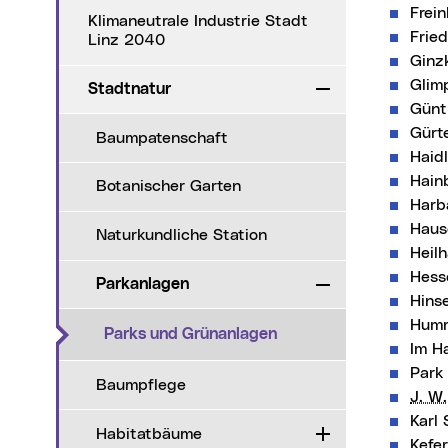
Frei
Klimaneutrale Industrie Stadt
Frie
Linz 2040
Ginz
Glimp
Stadtnatur
Zuklappen
Günt
Gürt
Baumpatenschaft
Haid
Hain
Botanischer Garten
Harb
Haus
Naturkundliche Station
Heil
Hess
Parkanlagen
Zuklappen
Hins
Humm
(aktueller Menüpunkt)
Parks und Grünanlagen
Im H
Park
Baumpflege
J. W.
Karl 
Habitatbäume
Aufklappen
Kefer