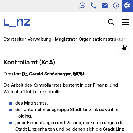
Telefon
E-Mail
Zur Navigation
Zum Inhalt
Zur Suche
Suche
Navig
Sie sind hier:
Startseite
Verwaltung
Magistrat
Organisationsstruktur
K
Kontrollamt (KoA)
Direktor:
Dr.
Gerald Schönberger,
MPM
Die Arbeit des Kontrollamtes besteht in der Finanz- und
Wirtschaftlichkeitskontrolle
des Magistrats,
der Unternehmensgruppe Stadt Linz inklusive ihrer
Holding,
jener Einrichtungen und Vereine, die Förderungen der
Stadt Linz erhalten und bei denen sich die Stadt Linz