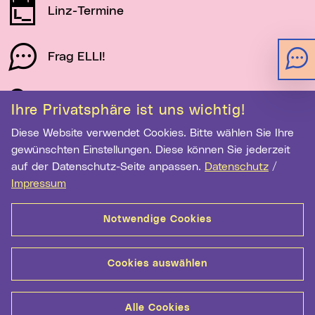
Linz-Termine
Frag ELLI!
Schau auf Linz
Ihre Privatsphäre ist uns wichtig!
Diese Website verwendet Cookies. Bitte wählen Sie Ihre
gewünschten Einstellungen. Diese können Sie jederzeit
Newsletter-Anmeldung
auf der Datenschutz-Seite anpassen.
Datenschutz
/
E-Mail-Adresse eingeben
Impressum
Notwendige Cookies
Anmelden
Cookies auswählen
Kontakt
Hilfe
Sitemap
Barrierefreiheit
Alle Cookies