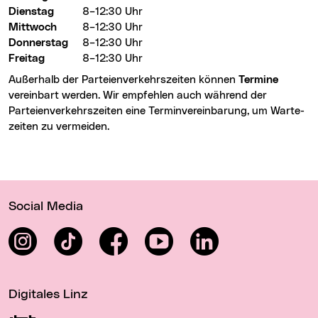
Dienstag
8–12:30 Uhr
Mittwoch
8–12:30 Uhr
Donnerstag
8–12:30 Uhr
Freitag
8–12:30 Uhr
Außerhalb der Parteien­verkehrs­zeiten können
Termine
vereinbart werden. Wir empfehlen auch während der
Parteien­verkehrs­zeiten eine Termin­verein­barung, um Warte­
zeiten zu vermeiden.
Wichtige Links
Social Media
Instagram
TikTok
Facebook
YouTube
LinkedIn
Digitales Linz