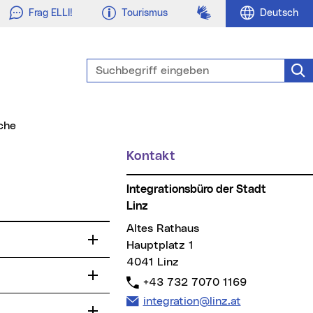
Gebärdensprache
Frag ELLI!
Tourismus
Deutsch
Suchbegriff eingeben
Suc
iche
Kontakt
Integrationsbüro der Stadt
Linz
Altes Rathaus
Hauptplatz 1
4041 Linz
Telefon:
+43 732 7070 1169
E-Mail Adresse:
integration@linz.at