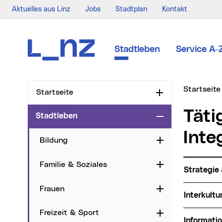
Aktuelles aus Linz
Jobs
Stadtplan
Kontakt
Zur Navigation
Zum Inhalt
Zur Suche
Stadtleben
Service A-
Sie sind hi
Startseite
Startseite
Aufklappen
Tätigkeitsbereiche des
Stadtleben
Zuklappen
Inte
Bildung
Aufklappen
Familie & Soziales
Aufklappen
Strategie
Frauen
Aufklappen
Interkult
Freizeit & Sport
Aufklappen
Informati