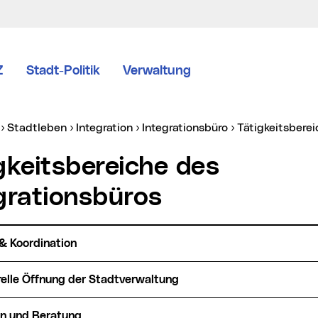
Z
Stadt-Politik
Verwaltung
er:
Stadtleben
Integration
Integrationsbüro
Tätigkeitsbere
grationsbüros
 & Koordination
urelle Öffnung der Stadtverwaltung
on und Beratung