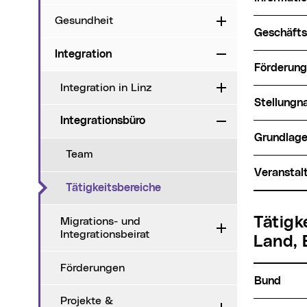
Gesundheit
Aufklappen
Geschäft
Integration
Zuklappen
Förderun
Integration in Linz
Aufklappen
Stellung
Integrationsbüro
Zuklappen
Grundlag
Team
Veransta
(aktueller Menüpunkt)
Tätigkeitsbereiche
Tätigkeitsabgrenzungen im Bereich Integration - Stadt,
Migrations- und
Aufklappen
Integrationsbeirat
Land,
Förderungen
Bund
Projekte &