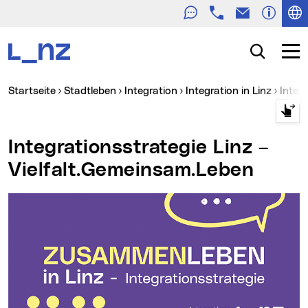
Telefon
E-Mail
Zur Navigation
Zum Inhalt
Zur Suche
Suche
Navig
Sie sind hier:
Startseite
Stadtleben
Integration
Integration in Linz
Integ
Integrationsstrategie Linz –
Vielfalt.Gemeinsam.Leben