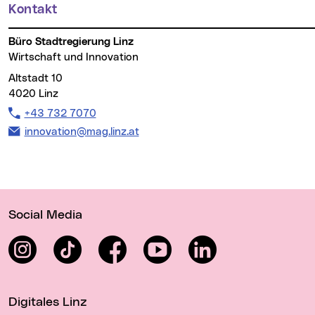
Kontakt
Büro Stadtregierung Linz
Wirtschaft und Innovation
Altstadt 10
4020 Linz
Telefon:
+43 732 7070
E-Mail Adresse:
innovation@mag.linz.at
Wichtige Links
Social Media
Instagram
TikTok
Facebook
YouTube
LinkedIn
Digitales Linz