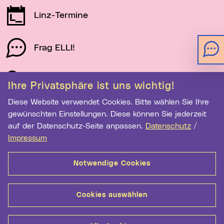
Linz-Termine
Frag ELLI!
Schau auf Linz
Ihre Privatsphäre ist uns wichtig!
Diese Website verwendet Cookies. Bitte wählen Sie Ihre
gewünschten Einstellungen. Diese können Sie jederzeit
Newsletter-Anmeldung
auf der Datenschutz-Seite anpassen.
Datenschutz
/
E-Mail-Adresse eingeben
Impressum
Notwendige Cookies
Anmelden
Cookies auswählen
Kontakt
Hilfe
Sitemap
Barrierefreiheit