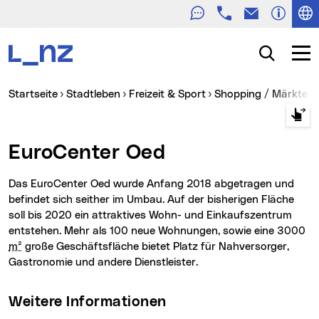
Telefon
E-Mail
Zur Navigation
Zum Inhalt
Zur Suche
Suche
Navig
Sie sind hier:
Startseite
Stadtleben
Freizeit & Sport
Shopping / Märkte
EuroCenter Oed
Das EuroCenter Oed wurde Anfang 2018 abgetragen und
befindet sich seither im Umbau. Auf der bisherigen Fläche
soll bis 2020 ein attraktives Wohn- und Einkaufszentrum
entstehen. Mehr als 100 neue Wohnungen, sowie eine 3000
m²
große Geschäftsfläche bietet Platz für Nahversorger,
Gastronomie und andere Dienstleister.
Weitere Informationen