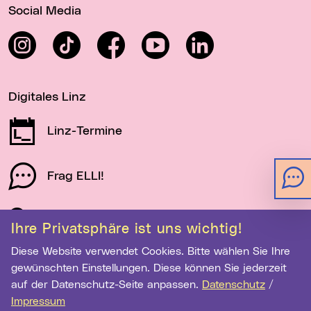
Social Media
Instagram
TikTok
Facebook
YouTube
LinkedIn
Digitales Linz
Linz-Termine
Frag ELLI!
Schau auf Linz
Ihre Privatsphäre ist uns wichtig!
Diese Website verwendet Cookies. Bitte wählen Sie Ihre
gewünschten Einstellungen. Diese können Sie jederzeit
Newsletter-Anmeldung
auf der Datenschutz-Seite anpassen.
Datenschutz
/
E-Mail-Adresse eingeben
Impressum