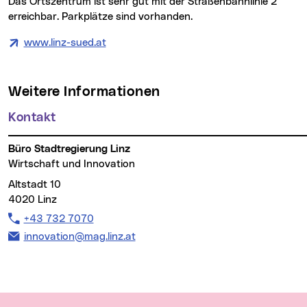
Das Ortszentrum ist sehr gut mit der Straßenbahnlinie 2
erreichbar. Parkplätze sind vorhanden.
www.linz-sued.at
Weitere Informationen
Kontakt
Büro Stadtregierung Linz
Wirtschaft und Innovation
Altstadt 10
4020 Linz
Telefon:
+43 732 7070
E-Mail Adresse:
innovation@mag.linz.at
Wichtige Links