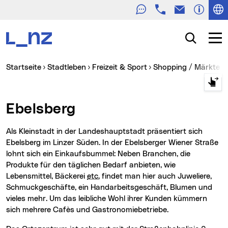
Telefon
E-Mail
Zur Navigation
Zum Inhalt
Zur Suche
Suche
Navig
Sie sind hier:
Startseite
Stadtleben
Freizeit & Sport
Shopping / Märkte
Ebelsberg
Als Kleinstadt in der Landeshauptstadt präsentiert sich
Ebelsberg im Linzer Süden. In der Ebelsberger Wiener Straße
lohnt sich ein Einkaufsbummel: Neben Branchen, die
Produkte für den täglichen Bedarf anbieten, wie
Lebensmittel, Bäckerei
etc.
findet man hier auch Juweliere,
Schmuckgeschäfte, ein Handarbeitsgeschäft, Blumen und
vieles mehr. Um das leibliche Wohl ihrer Kunden kümmern
sich mehrere Cafès und Gastronomiebetriebe.