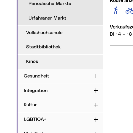
Route anz
Periodische Märkte
Rout
Urfahraner Markt
Verkaufsz
Volkshochschule
Di
14 – 18
Stadtbibliothek
Kinos
Gesundheit
Aufklappen
Integration
Aufklappen
Kultur
Aufklappen
LGBTIQA+
Aufklappen