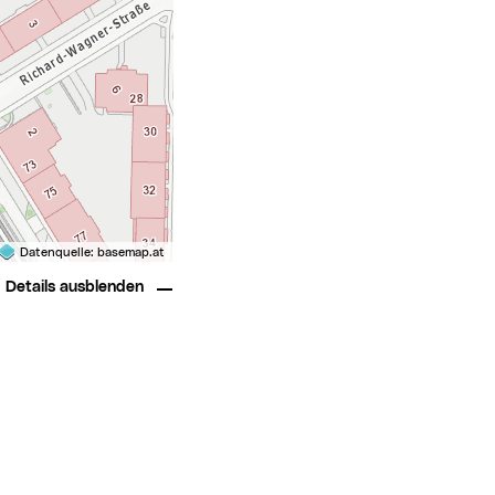
Datenquelle:
basemap.at
Details ausblenden