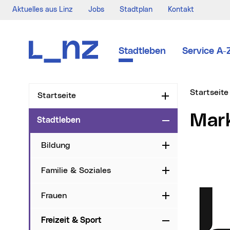
Aktuelles aus Linz
Jobs
Stadtplan
Kontakt
Zur Navigation
Zum Inhalt
Zur Suche
Stadtleben
Service A-
Sie sind hi
Startseite
Startseite
Aufklappen
Ma
Stadtleben
Zuklappen
Bildung
Aufklappen
Familie & Soziales
Aufklappen
Frauen
Aufklappen
Freizeit & Sport
Zuklappen