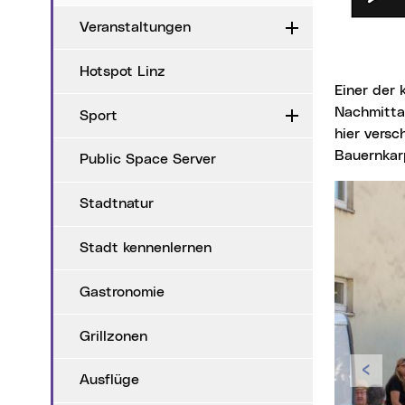
Veranstaltungen
Aufklappen
Hotspot Linz
Einer der kleinsten LINZER GENUSS MÄRKTE ist als sozialer Treffpunkt am Dienstag
Nachmitta
Sport
Aufklappen
hier versc
Bauernkarp
Public Space Server
Stadtnatur
Stadt kennenlernen
Gastronomie
Grillzonen
Zur
Ausflüge