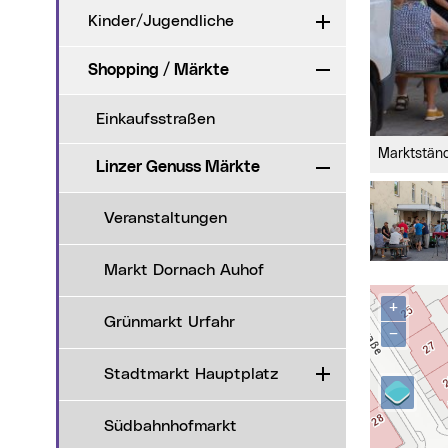
Kinder/Jugendliche
Aufklappen
Shopping / Märkte
Zuklappen
Einkaufsstraßen
Marktstä
Linzer Genuss Märkte
Zuklappen
Veranstaltungen
Markt Dornach Auhof
Karte über
+
Grünmarkt Urfahr
−
Stadtmarkt Hauptplatz
Aufklappen
Südbahnhofmarkt