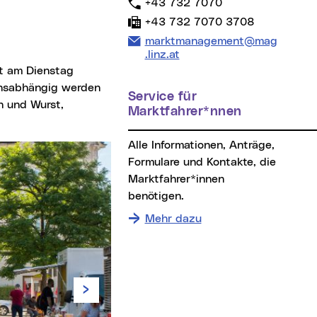
Telefon:
+43 732 7070
Fax:
+43 732 7070 3708
E-Mail Adresse:
marktmanagement@mag
.linz.at
onsabhängig werden
Service für
h und Wurst,
Marktfahrer*nnen
Alle Informationen, Anträge,
Formulare und Kontakte, die
Marktfahrer*innen
benötigen.
Mehr dazu
Vor