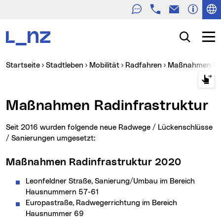
Telefon
E-Mail
Zur Navigation
Zum Inhalt
Zur Suche
Suche
Navig
Sie sind hier:
Startseite
Stadtleben
Mobilität
Radfahren
Maßnahmen Ra
Maßnahmen Radinfrastruktur
Seit 2016 wurden folgende neue Radwege / Lückenschlüsse
/ Sanierungen umgesetzt:
Maßnahmen Radinfrastruktur 2020
Leonfeldner Straße, Sanierung/Umbau im Bereich
Hausnummern 57-61
Europastraße, Radwegerrichtung im Bereich
Hausnummer 69