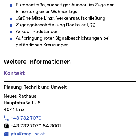
Europastraße, südseitiger Ausbau im Zuge der
Errichtung einer Wohnanlage
„Grüne Mitte Linz“, Verkehrsaufschließung
Zugangsbeschränkung Radkeller
LDZ
Ankauf Radständer
Aufbringung roter Signalbeschichtungen bei
gefährlichen Kreuzungen
Weitere Informationen
Kontakt
Planung, Technik und Umwelt
Neues Rathaus
Hauptstraße 1 - 5
4041 Linz
Telefon:
+43 732 7070
Fax:
+43 732 7070 54 3001
E-Mail Adresse:
ptu@mag.linz.at