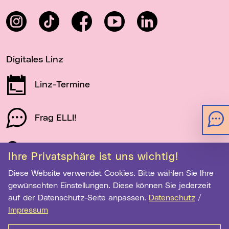
Instagram
TikTok
Facebook
YouTube
LinkedIn
Digitales Linz
Linz-Termine
Frag ELLI!
Schau auf Linz
Ihre Privatsphäre ist uns wichtig!
Diese Website verwendet Cookies. Bitte wählen Sie Ihre
gewünschten Einstellungen. Diese können Sie jederzeit
Newsletter-Anmeldung
auf der Datenschutz-Seite anpassen.
Datenschutz
/
E-Mail-Adresse eingeben
Impressum