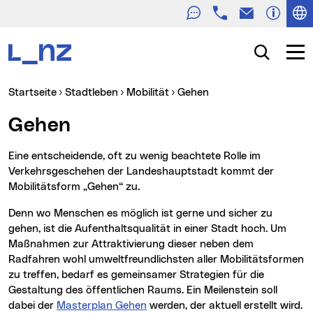
Telefon
E-Mail
Zur Navigation
Zum Inhalt
Zur Suche
Suche
Navig
Sie sind hier:
Startseite
Stadtleben
Mobilität
Gehen
Gehen
Eine entscheidende, oft zu wenig beachtete Rolle im
Verkehrsgeschehen der Landeshauptstadt kommt der
Mobilitätsform „Gehen“ zu.
Denn wo Menschen es möglich ist gerne und sicher zu
gehen, ist die Aufenthaltsqualität in einer Stadt hoch. Um
Maßnahmen zur Attraktivierung dieser neben dem
Radfahren wohl umweltfreundlichsten aller Mobilitätsformen
zu treffen, bedarf es gemeinsamer Strategien für die
Gestaltung des öffentlichen Raums. Ein Meilenstein soll
dabei der
Masterplan Gehen
werden, der aktuell erstellt wird.