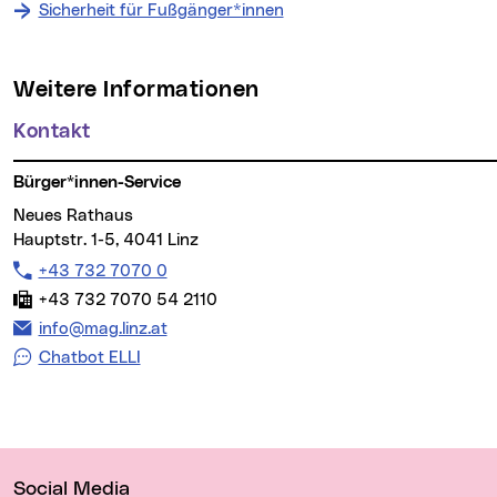
Sicherheit für Fußgänger*innen
Weitere Informationen
Kontakt
Bürger*innen-Service
Neues Rathaus
Hauptstr. 1-5, 4041 Linz
Telefon:
+43 732 7070 0
Fax:
+43 732 7070 54 2110
E-Mail Adresse:
info@mag.linz.at
Chatbot ELLI
Wichtige Links
Social Media