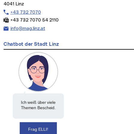
4041 Linz
Telefon:
+43 732 7070
Fax:
+43 732 7070 54 2110
E-Mail Adresse:
info@mag.linz.at
Chatbot der Stadt Linz
Ich weiß über viele
Themen Bescheid.
Frag ELLI!