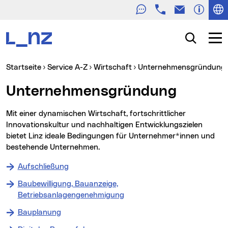
Telefon
E-Mail
Zur Navigation
Zum Inhalt
Zur Suche
Suche
Navig
Sie sind hier:
Startseite
Service A-Z
Wirtschaft
Unternehmensgründung
Unternehmensgründung
Mit einer dynamischen Wirtschaft, fortschrittlicher
Innovationskultur und nachhaltigen Entwicklungszielen
bietet Linz ideale Bedingungen für Unternehmer*innen und
bestehende Unternehmen.
Aufschließung
Baubewilligung, Bauanzeige,
Betriebsanlagengenehmigung
Bauplanung