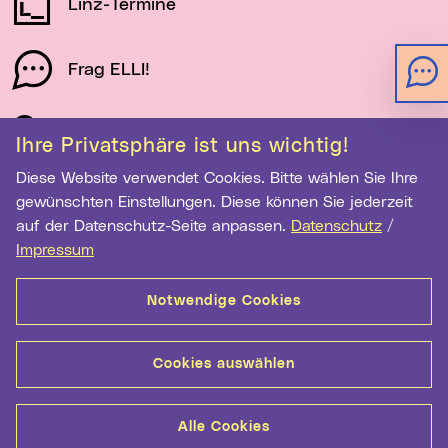
Linz-Termine
Frag ELLI!
Schau auf Linz
Ihre Privatsphäre ist uns wichtig!
Diese Website verwendet Cookies. Bitte wählen Sie Ihre
gewünschten Einstellungen. Diese können Sie jederzeit
Newsletter-Anmeldung
auf der Datenschutz-Seite anpassen.
Datenschutz
/
E-Mail-Adresse eingeben
Impressum
Notwendige Cookies
Anmelden
Cookies auswählen
Kontakt
Hilfe
Sitemap
Barrierefreiheit
Alle Cookies
Datenschutz
Medientransparenz
Impressum