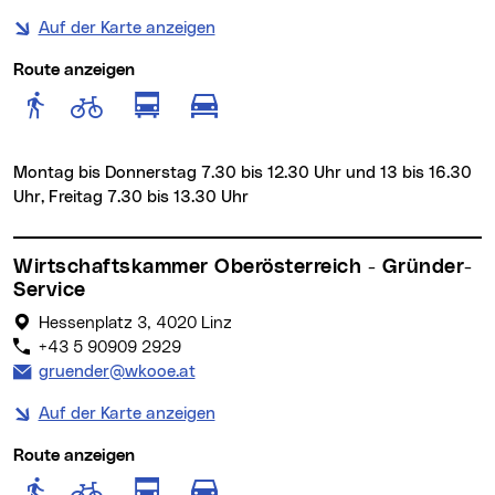
Auf der Karte anzeigen
Route anzeigen
Route anzeigen für Fußgänger
Route anzeigen für Radfahr
Route anzeigen für öffentlich
Route anzeigen für motor
Montag bis Donnerstag 7.30 bis 12.30 Uhr und 13 bis 16.30
Uhr, Freitag 7.30 bis 13.30 Uhr
Wirtschaftskammer Oberösterreich - Gründer-
Service
Hessenplatz 3, 4020 Linz
+43 5 90909 2929
E-Mail Adresse:
gruender@wkooe.at
Auf der Karte anzeigen
Route anzeigen
Route anzeigen für Fußgänger
Route anzeigen für Radfahr
Route anzeigen für öffentlich
Route anzeigen für motor