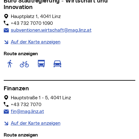
Büro Stadtregierung - Wirtschaft und
Innovation
Hauptplatz 1, 4041 Linz
+43 732 7070 1090
E-Mail Adresse:
subventionen.wirtschaft@mag.linz.at
Auf der Karte anzeigen
Route anzeigen
Route anzeigen für Fußgänger
Route anzeigen für Radfahr
Route anzeigen für öffentlich
Route anzeigen für motor
Finanzen
Hauptstraße 1 - 5, 4041 Linz
+43 732 7070
E-Mail Adresse:
fin@mag.linz.at
Auf der Karte anzeigen
Route anzeigen