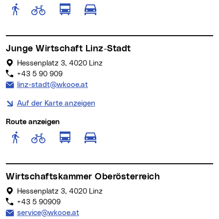
Route anzeigen für Fußgänger
Route anzeigen für Radfahr
Route anzeigen für öffentlich
Route anzeigen für motor
Junge Wirtschaft Linz-Stadt
Hessenplatz 3, 4020 Linz
+43 5 90 909
E-Mail Adresse:
linz-stadt@wkooe.at
Auf der Karte anzeigen
Route anzeigen
Route anzeigen für Fußgänger
Route anzeigen für Radfahr
Route anzeigen für öffentlich
Route anzeigen für motor
Wirtschaftskammer Oberösterreich
Hessenplatz 3, 4020 Linz
+43 5 90909
E-Mail Adresse:
service@wkooe.at