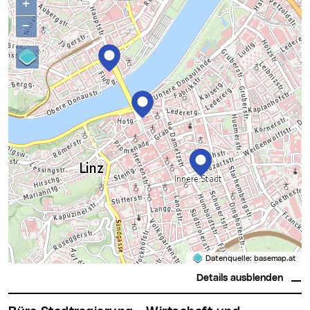
+
−
Datenquelle:
basemap.at
Details ausblenden