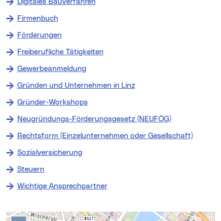
Digitales Bauverfahren
Firmenbuch
Förderungen
Freiberufliche Tätigkeiten
Gewerbeanmeldung
Gründen und Unternehmen in Linz
Gründer-Workshops
Neugründungs-Förderungsgesetz (NEUFÖG)
Rechtsform (Einzelunternehmen oder Gesellschaft)
Sozialversicherung
Steuern
Wichtige Ansprechpartner
Kontakte
Karte überspringen