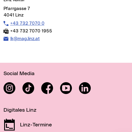
Pfarrgasse 7
4041 Linz
Telefon:
+43 732 7070 0
Fax:
+43 732 7070 1955
E-Mail Adresse:
lk@mag.linz.at
Wichtige Links
Social Media
Instagram
TikTok
Facebook
YouTube
LinkedIn
Digitales Linz
Linz-Termine