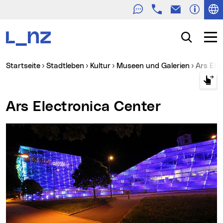
Telefon
E-Mail
Zur Navigation
Zum Inhalt
Zur Suche
Suche
Navig
Sie sind hier:
Startseite
Stadtleben
Kultur
Museen und Galerien
Ars El
Ars Electronica Center