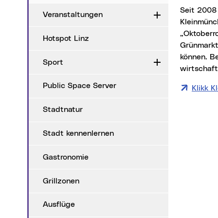
Seit 2008 sind – anfangs waren es 20 – heute über 60 Betriebe sehr bestrebt,
Veranstaltungen
Aufklappen
Kleinmünch
„Oktoberr
Hotspot Linz
Grünmarkt
können. Be
Sport
Aufklappen
wirtschaft
Public Space Server
Klikk 
Stadtnatur
Stadt kennenlernen
Gastronomie
Grillzonen
Ausflüge