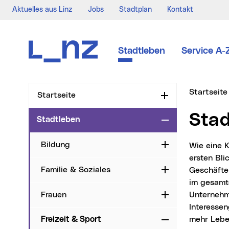
Aktuelles aus Linz
Jobs
Stadtplan
Kontakt
Zur Navigation
Zum Inhalt
Zur Suche
Stadtleben
Service A-
Sie sind hi
Startseite
Startseite
Aufklappen
Sta
Stadtleben
Zuklappen
Bildung
Aufklappen
Wie eine Kleinstadt im Süden der Landeshauptstadt wirkt der Linzer Stadtteil auf den
ersten Bli
Familie & Soziales
Geschäfte
Aufklappen
im gesamt
Frauen
Unternehm
Aufklappen
Interesse
mehr Leben
Freizeit & Sport
Zuklappen