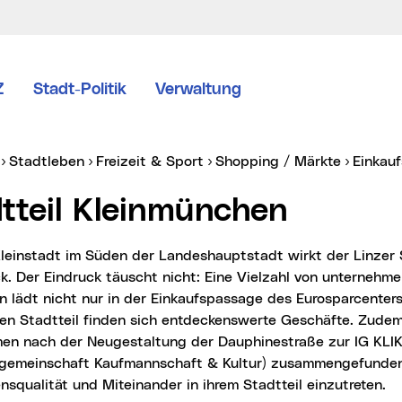
Z
Stadt-Politik
Verwaltung
er:
Stadtleben
Freizeit & Sport
Shopping / Märkte
Einkau
dtteil Kleinmünchen
ck. Der Eindruck täuscht nicht: Eine Vielzahl von unternehm
n lädt nicht nur in der Einkaufspassage des Eurosparcenter
en Stadtteil finden sich entdeckenswerte Geschäfte. Zudem
en nach der Neugestaltung der Dauphinestraße zur IG KLI
ngemeinschaft Kaufmannschaft & Kultur) zusammengefunde
squalität und Miteinander in ihrem Stadtteil einzutreten.