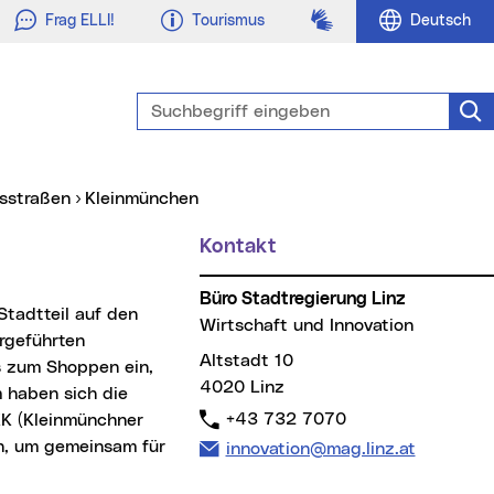
Gebärdensprache
Frag ELLI!
Tourismus
Deutsch
Suchbegriff eingeben
Suc
fsstraßen
Kleinmünchen
Kontakt
Büro Stadtregierung Linz
Wirtschaft und Innovation
ergeführten
Altstadt 10
s zum Shoppen ein,
4020 Linz
 haben sich die
Telefon:
+43 732 7070
KK (Kleinmünchner
n, um gemeinsam für
E-Mail Adresse:
innovation@mag.linz.at