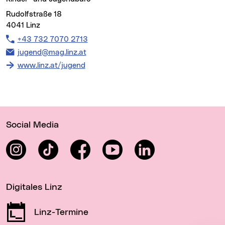
Rudolfstraße 18
4041 Linz
Telefon:
+43 732 7070 2713
E-Mail Adresse:
jugend@mag.linz.at
www.linz.at/jugend
Wichtige Links
Social Media
Instagram
TikTok
Facebook
YouTube
LinkedIn
Digitales Linz
Linz-Termine