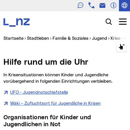
Telefon
E-Mail
Zur Navigation
Zum Inhalt
Zur Suche
Suche
Navig
Sie sind hier:
Startseite
Stadtleben
Familie & Soziales
Jugend
Krise - H
Hilfe rund um die Uhr
In Krisensituationen können Kinder und Jugendliche
vorübergehend in folgenden Einrichtungen verbleiben.
UFO - Jugendnotschlafstelle
Wàki – Zufluchtsort für Jugendliche in Krisen
Organisationen für Kinder und
Jugendlichen in Not