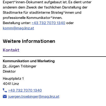
Expert*innen-Dokument aufgebaut ist. Es dient unter
anderem dem Zweck der fachlichen Darstellung der
Stadtmarke für stadtinterne Strateg*innen und
professionelle Kommunikator*innen.
Telefon:
Bestellung unter:
+43 732 7070 1340
oder
komm@mag.linz.at
Weitere Informationen
Kontakt
Kommunikation und Marketing
Dr.
Jürgen Tröbinger
Direktor
Hauptplatz 1
4041 Linz
Telefon:
+43 732 7070 1340
E-Mail Adresse:
juergen.troebinger@mag.linz.at