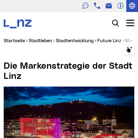
Telefon
E-Mail
Zur Navigation
Zum Inhalt
Zur Suche
Suche
Navig
Sie sind hier:
Startseite
Stadtleben
Stadtentwicklung
Future Linz
Mark
Die Markenstrategie der Stadt
Linz