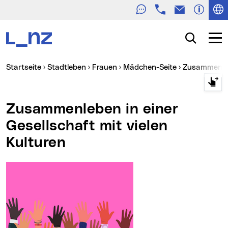
Telefon
E-Mail
Zur Navigation
Zum Inhalt
Zur Suche
Suche
Navig
Sie sind hier:
Startseite
Stadtleben
Frauen
Mädchen-Seite
Zusammenleb
Zusammenleben in einer
Gesellschaft mit vielen
Kulturen