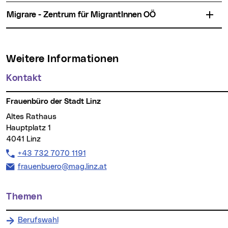
migrare - Zentrum für MigrantInnen OÖ
Weitere Informationen
Kontakt
Frauenbüro der Stadt Linz
Altes Rathaus
Hauptplatz 1
4041 Linz
Telefon:
+43 732 7070 1191
E-Mail Adresse:
frauenbuero@mag.linz.at
Themen
Berufswahl