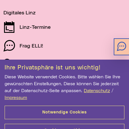
Digitales Linz
Linz-Termine
Frag ELLI!
Schau auf Linz
Ihre Privatsphäre ist uns wichtig!
Diese Website verwendet Cookies. Bitte wählen Sie Ihre
gewünschten Einstellungen. Diese können Sie jederzeit
Newsletter-Anmeldung
auf der Datenschutz-Seite anpassen.
Datenschutz
/
Impressum
E-Mail-Adresse eingeben
Notwendige Cookies
Anmelden