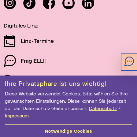
Instagram
TikTok
Facebook
YouTube
LinkedIn
Digitales Linz
Linz-Termine
Frag ELLI!
Schau auf Linz
Ihre Privatsphäre ist uns wichtig!
Diese Website verwendet Cookies. Bitte wählen Sie Ihre
gewünschten Einstellungen. Diese können Sie jederzeit
Newsletter-Anmeldung
auf der Datenschutz-Seite anpassen.
Datenschutz
/
Impressum
E-Mail-Adresse eingeben
Notwendige Cookies