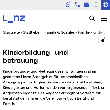
Telefon
E-Mail
Zur Navigation
Zum Inhalt
Zur Suche
Suche
Navig
Sie sind hier:
Startseite
Stadtleben
Familie & Soziales
Familie
Kinderbe
Kinderbildung- und -
betreuung
Kinderbildungs- und -betreuungseinrichtungen sind im
gesamten Linzer Stadtgebiet für unterschiedliche
Altersgruppen verfügbar. Kernangebote in Krabbelstuben,
Kindergärten und Horten werden von ergänzenden, flexiblen
Angeboten ergänzt. Das Angebot ermöglicht vorallem für
berufstätige Familien die Vereinbarkeit von Beruf und
Familie.