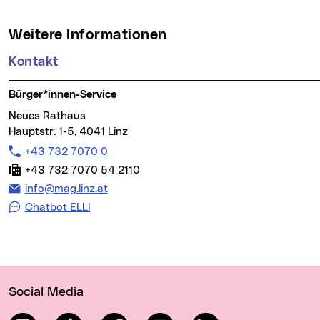
Weitere Informationen
Kontakt
Bürger*innen-Service
Neues Rathaus
Hauptstr. 1-5, 4041 Linz
Telefon:
+43 732 7070 0
Fax:
+43 732 7070 54 2110
E-Mail Adresse:
info@mag.linz.at
Chatbot ELLI
Wichtige Links
Social Media