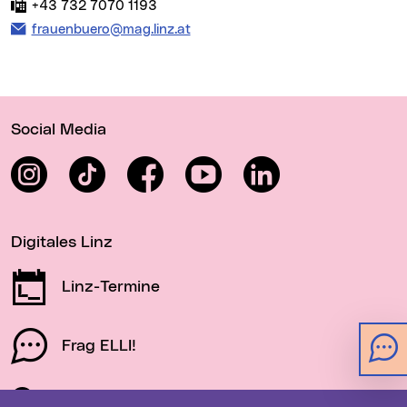
Fax:
+43 732 7070 1193
E-Mail Adresse:
frauenbuero@mag.linz.at
Wichtige Links
Social Media
Instagram
TikTok
Facebook
YouTube
LinkedIn
Digitales Linz
Linz-Termine
Frag ELLI!
Schau auf Linz