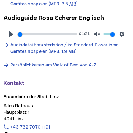
(neues Fenster)
Gerätes abspielen (MP3, 3,5
MB
)
Audioguide Rosa Scherer Englisch
01:21
Audiodatei herunterladen / im Standard-Player ihres
(neues Fenster)
Gerätes abspielen (MP3, 1,9
MB
)
Persönlichkeiten am Walk of Fem von A-Z
Kontakt
Weitere Informationen
Frauenbüro der Stadt Linz
Altes Rathaus
Hauptplatz 1
4041 Linz
Tel:
+43 732 7070 1191