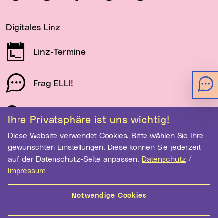
Digitales Linz
Linz-Termine
Frag ELLI!
Schau auf Linz
Ihre Privatsphäre ist uns wichtig!
Diese Website verwendet Cookies. Bitte wählen Sie Ihre
gewünschten Einstellungen. Diese können Sie jederzeit
Newsletter-Anmeldung
auf der Datenschutz-Seite anpassen.
Datenschutz
/
Impressum
E-Mail-Adresse eingeben
Notwendige Cookies
Anmelden