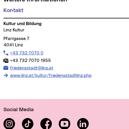
Kontakt
Kultur und Bildung
Linz Kultur
Pfarrgasse 7
4041 Linz
Telefon:
+43 732 7070 0
Fax:
+43 732 7070 1955
E-Mail Adresse:
friedensstadt@linz.at
www.linz.at/kultur/friedensstadtlinz.php
Wichtige Links
Social Media
Instagram
TikTok
Facebook
YouTube
LinkedIn