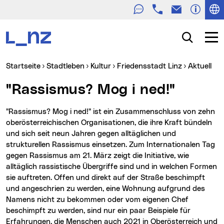
Telefon
E-Mail
Zur Navigation
Zum Inhalt
Zur Suche
Suche
Navig
Sie sind hier:
Startseite
Stadtleben
Kultur
Friedensstadt Linz
Aktuell
"Rassismus? Mog i ned!"
"Rassismus? Mog i ned!" ist ein Zusammenschluss von zehn
oberösterreichischen Organisationen, die ihre Kraft bündeln
und sich seit neun Jahren gegen alltäglichen und
strukturellen Rassismus einsetzen. Zum Internationalen Tag
gegen Rassismus am 21. März zeigt die Initiative, wie
alltäglich rassistische Übergriffe sind und in welchen Formen
sie auftreten. Offen und direkt auf der Straße beschimpft
und angeschrien zu werden, eine Wohnung aufgrund des
Namens nicht zu bekommen oder vom eigenen Chef
beschimpft zu werden, sind nur ein paar Beispiele für
Erfahrungen, die Menschen auch 2021 in Oberösterreich und