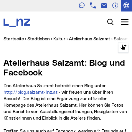
Telefon
E-Mail
Zur Navigation
Zum Inhalt
Zur Suche
Suche
Navig
Sie sind hier:
Startseite
Stadtleben
Kultur
Atelierhaus Salzamt
Salzamt
Atelierhaus Salzamt: Blog und
Facebook
Das Atelierhaus Salzamt betreibt einen Blog unter
http://blog.salzamt-linz.at
- wir freuen uns über Ihren
Besuch! Der Blog ist eine Ergänzung zur offiziellen
Homepage des Atelierhaus Salzamt. Hier können Sie Fotos
und Berichte von Ausstellungseröffnungen, Neuigkeiten von
KünstlerInnen und Einblick in die Ateliers finden.
Treffen Sie uns auch auf Facebook, werden wir Freunde auf