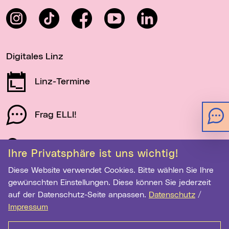
Instagram
TikTok
Facebook
YouTube
LinkedIn
Digitales Linz
Linz-Termine
Frag ELLI!
Schau auf Linz
Ihre Privatsphäre ist uns wichtig!
Diese Website verwendet Cookies. Bitte wählen Sie Ihre
gewünschten Einstellungen. Diese können Sie jederzeit
Newsletter-Anmeldung
auf der Datenschutz-Seite anpassen.
Datenschutz
/
E-Mail-Adresse eingeben
Impressum