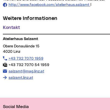
http://www.facebook.com/atelierhaus.salzamt
(neues Fens
!
Weitere Informationen
Kontakt
Atelierhaus Salzamt
Obere Donaulände 15
4020 Linz
Telefon:
+43 732 7070 1959
Fax:
+43 732 7070 54 1959
E-Mail Adresse:
salzamt@mag.linz.at
salzamt.linz.at
Wichtige Links
Social Media