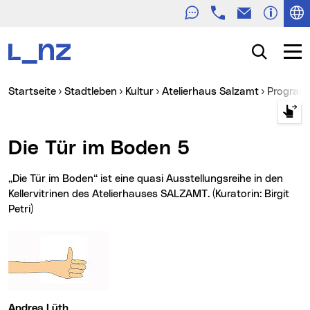
Telefon
E-Mail
Zur Navigation
Zum Inhalt
Zur Suche
Suche
Navig
Sie sind hier:
Startseite
Stadtleben
Kultur
Atelierhaus Salzamt
Progra
Die Tür im Boden 5
„Die Tür im Boden“ ist eine quasi Ausstellungsreihe in den
Kellervitrinen des Atelierhauses SALZAMT. (Kuratorin: Birgit
Petri)
Andrea Lüth