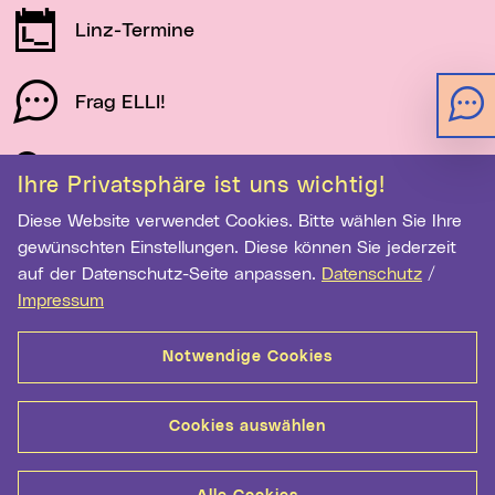
Linz-Termine
Frag ELLI!
Schau auf Linz
Ihre Privatsphäre ist uns wichtig!
Diese Website verwendet Cookies. Bitte wählen Sie Ihre
gewünschten Einstellungen. Diese können Sie jederzeit
Newsletter-Anmeldung
auf der Datenschutz-Seite anpassen.
Datenschutz
/
Impressum
E-Mail-Adresse eingeben
Notwendige Cookies
Anmelden
Cookies auswählen
Kontakt
Hilfe
Sitemap
Barrierefreiheit